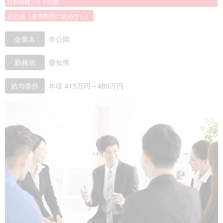
IT系職種／ITその他
正社員（雇用期間の定めなし）
企業名
非公開
勤務地
愛知県
給与条件
年収 415万円～480万円