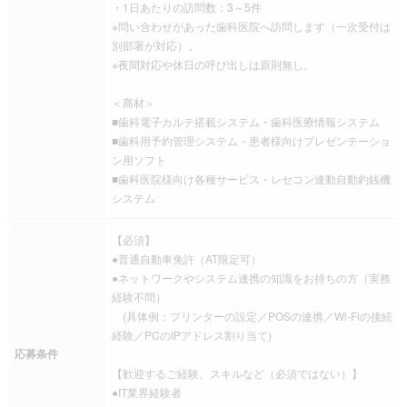
・1日あたりの訪問数：3～5件
※問い合わせがあった歯科医院へ訪問します（一次受付は
別部署が対応）。
※夜間対応や休日の呼び出しは原則無し。
＜商材＞
■歯科電子カルテ搭載システム・歯科医療情報システム
■歯科用予約管理システム・患者様向けプレゼンテーショ
ン用ソフト
■歯科医院様向け各種サービス・レセコン連動自動釣銭機
システム
【必須】
●普通自動車免許（AT限定可）
●ネットワークやシステム連携の知識をお持ちの方（実務
経験不問）
(具体例：プリンターの設定／POSの連携／Wi-Fiの接続
経験／PCのIPアドレス割り当て)
応募条件
【歓迎するご経験、スキルなど（必須ではない）】
●IT業界経験者