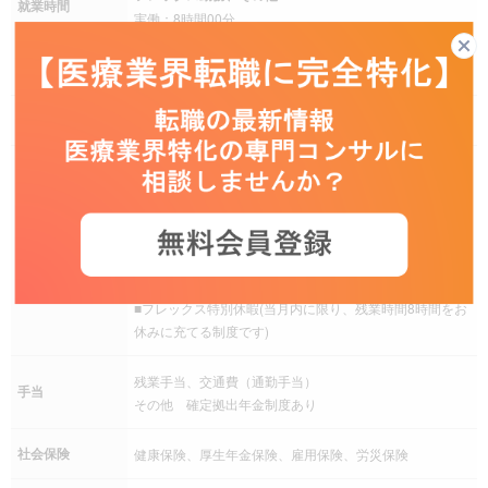
就業時間
実働：8時間00分
その他
フレックスタイム制（コアタイム：無）
残業
その他 月20時間未満の見込み
完全週休二日制（土日曜日）、祝日、夏季休暇、年末年
始、有給休暇、慶弔休暇、産前産後休暇、介護休暇、年
間休日120日以上
■職種により2ヶ月に1度、第1か第2土曜日が出社日とな
休日休暇
る場合があります。その場合は同月第2か第3木曜日が休
日となります。
■フレックス特別休暇(当月内に限り、残業時間8時間をお
休みに充てる制度です)
残業手当、交通費（通勤手当）
手当
その他 確定拠出年金制度あり
社会保険
健康保険、厚生年金保険、雇用保険、労災保険