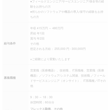
●フィールドエンジニア/サービスエンジニア/保全等の経
験をお持ちの方
●何らかのソフトウェアや機器の導入/保守の経験をお持
ちの方
年収 415万円 ～ 480万円
昇給 年1回
賞与 年2回
給与条件
その他
想定される月給： 255,000 円 - 300,000円
※ご経験により変動いたします
営業職（医療機器）、技術職 、IT系職種、営業職（医療
機器）／ソフトウェア/システム関連、技術職 ／フィール
募集職種
ドサービスエンジニア（オンサイト）、IT系職種／ITその
他
9：30 ～ 18：30
休憩時間：60分分
フレックス勤務、その他