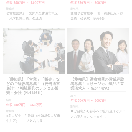
年収 550万円 ～ 1,000万円
年収 550万円 ～ 800万円
勤務地
勤務地
名古屋営業所（愛知県名古屋市東区）
愛知県名古屋市 地下鉄東山線・鶴
地下鉄東山線、名城線...
舞線「伏見駅」徒歩4分、...
【愛知県】「営業」「販売」な
【愛知県】医療機器の営業経験
どのご経験者募集！（要普通車
者募集！＜サージカル製品の営
免許）/ 福祉用具のレンタル販
業職求人＞(№31147A）
売・会社（№41861I）
給与
年収 500万円 ～ 800万円
給与
年収 382万円 ～ 558万円
勤務地
◆ご自宅から顧客への直行直帰がメイ
勤務地
●名古屋中川営業所（愛知県名古屋市
ンの働き方となります ...
中川区） 近鉄名古屋...