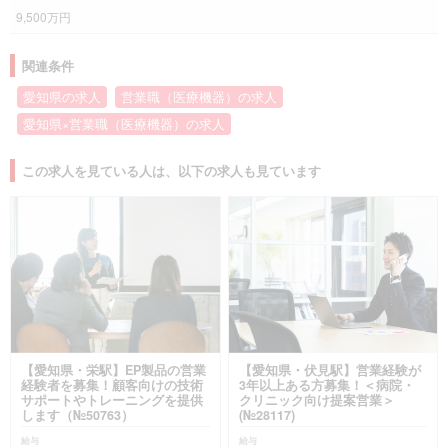
9,500万円
関連条件
愛知県の求人
営業職（医療機器）の求人
愛知県×営業職（医療機器）の求人
この求人を見ている人は、以下の求人も見ています
【愛知県・栄駅】EP製品の営業
【愛知県・伏見駅】営業経験が
経験者を募集！顧客向けの技術
3年以上ある方募集！＜病院・
サポートやトレーニングを提供
クリニック向け提案営業＞
します（№50763）
(№28117)
給与
給与