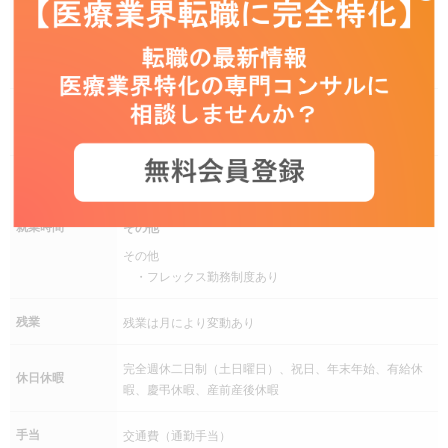
年収 700万円 ～ 1,200万円
その他
給与条件
◆別途インセンティブボーナスあり (年１回、最大年俸
の20％支給)
マーケティング/企画管理、マーケティング/企画管理／プ
募集職種
ロダクトマネジメント
9：00 ～ 18：00
休憩時間：60分
就業時間
その他
その他
・フレックス勤務制度あり
残業
残業は月により変動あり
完全週休二日制（土日曜日）、祝日、年末年始、有給休
休日休暇
暇、慶弔休暇、産前産後休暇
手当
交通費（通勤手当）