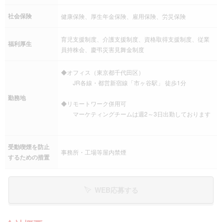
社会保険
健康保険、厚生年金保険、雇用保険、労災保険
育児支援制度、介護支援制度、資格取得支援制度、従業
福利厚生
員持株会、慶弔災害見舞金制度
◆オフィス（東京都千代田区）
JR各線・都営新宿線「市ヶ谷駅」 徒歩1分
勤務地
◆リモートワーク併用可
マーケティングチームは週2～3日出勤しております
受動喫煙を防止
事務所・工場等屋内禁煙
するための措置
WEB応募する