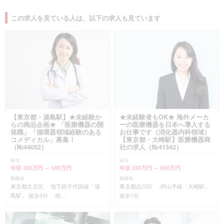
この求人を見ている人は、以下の求人も見ています
【東京都・湯島駅】★未経験か
★未経験者もOK★ 海外メーカ
らの商品企画★ 「医療機器の開
ーの医療機器を日本へ導入する
発職」「循環器領域経験のある
お仕事です（消化器内科領域）
コメディカル」募集！
【東京都・大崎駅】医療機器商
（№44052）
社の求人（№41342）
給与
給与
年収 420万円 ～ 580万円
年収 550万円 ～ 800万円
勤務地
勤務地
東京都文京区 地下鉄千代田線「湯
東京都品川区 JR山手線「大崎駅」
島駅」 徒歩3分 地...
徒歩1分