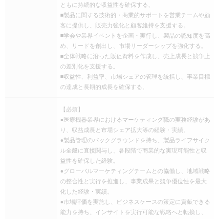
ともに持続的な収益性を確保する。
■製品に関する技術的・商業的サポートを営業チームや顧
客に提供し、販売力強化と顧客維持を支援する。
■学会や業界イベントを企画・実行し、製品の認知度を高
め、リードを創出し、市場リーダーシップを強化する。
■全体戦略に沿った販促資料を作成し、売上成長と競争上
の差別化を支援する。
■収益性、利益率、市場シェアの管理を統括し、事業目標
の達成と長期的成長を確保する。
【必須】
●医療機器業界におけるマーケティング職の実務経験があ
り、収益成長と市場シェア拡大等の経験・実績。
●製品管理のバックグラウンドを持ち、製品ライフサイク
ル全般に直接関与し、各段階で商業的な実現可能性と収
益性を確保した経験。
●グローバルマーケティングチームとの協働し、地域戦略
の整合性と実行を推進し、事業成果と競争優位性を最大
化した経験・実績。
●市場評価を実施し、ビジネスケースの策定に貢献できる
能力を持ち、インサイトを実行可能な戦略へと転換し、