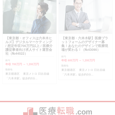
【東京都・オフィスは六本木ヒ
【東京都・六本木駅】医療プラ
ルズ】デジタルマーケティング
ットフォームのデザイナー募
/ 想定年収700万円以上 / 医療介
集！あなたのデザインで医療現
護従事者向け求人サイト運営会
場が変わる！（№43090）
社（№44522）
給与
年収 600万円 ～ 1,200万円
給与
年収 700万円 ～ 1,200万円
勤務地
東京都港区 東京メトロ 日比谷線
勤務地
東京都港区 東京メトロ 日比谷線
「六本木駅」徒歩約0分...
「六本木駅」徒歩約0分...