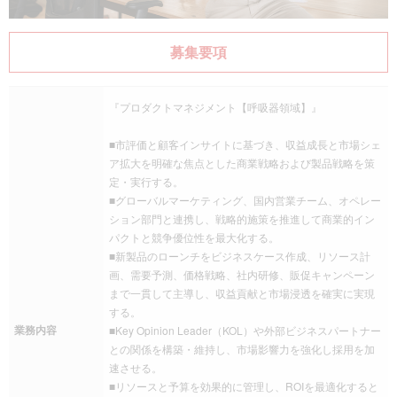
募集要項
『プロダクトマネジメント【呼吸器領域】』
■市評価と顧客インサイトに基づき、収益成長と市場シェ
ア拡大を明確な焦点とした商業戦略および製品戦略を策
定・実行する。
■グローバルマーケティング、国内営業チーム、オペレー
ション部門と連携し、戦略的施策を推進して商業的イン
パクトと競争優位性を最大化する。
■新製品のローンチをビジネスケース作成、リソース計
画、需要予測、価格戦略、社内研修、販促キャンペーン
まで一貫して主導し、収益貢献と市場浸透を確実に実現
する。
業務内容
■Key Opinion Leader（KOL）や外部ビジネスパートナー
との関係を構築・維持し、市場影響力を強化し採用を加
速させる。
■リソースと予算を効果的に管理し、ROIを最適化すると