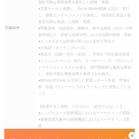
測定可能な商業成果を創出した経験・実績。
●営業チームと連携し、Go-to-Market戦略を設計・実行
し、顧客エンゲージメントを強化し、持続的な収益と収
益性目標を達成した経験・実績。
応募条件
●呼吸器科、泌尿器科、麻酔科、集中治療室（ICU）や救
急領域など、多様な医療分野における知識や経験・実績
●ビジネスまたは関連分野における学士号以上
●日本語（ネイティブレベル）
●英語力（読解・作文・会話）、TOEIC 700点相当程度
●コミュニケーション能力、リーダーシップ、プロジェク
トマネジメントスキルを備え、部門横断的な施策を推進
し、測定可能な事業成果を達成できる能力。
●Microsoft Excel を活用した営業レポート作成、市場分
析、収益パフォーマンスのトラッキングに習熟している
こと。
【歓迎するご経験、スキルなど（必須ではない）】
●シングルユース医療製品におけるマーケティング経験。
●保険償還対象外の医療機器におけるマーケティング実
績。