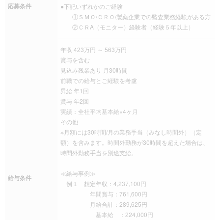
応募条件
●下記いずれかのご経験
①ＳＭＯ/ＣＲＯ/製薬企業での監査業務経験がある方
②ＣＲA（モニター）経験者（経験５年以上）
年収 423万円 ～ 563万円
賞与を含む
見込み残業あり 月30時間
前職での給与とご経験を考慮
昇給 年1回
賞与 年2回
実績：全社平均基本給×4ヶ月
その他
※月額には30時間/月の業務手当（みなし時間外）（定
額）を含みます。時間外勤務が30時間を超えた場合は、
時間外勤務手当を別途支給。
≪給与事例≫
給与条件
例１ 想定年収：4,237,100円
年間賞与：761,600円
月給合計：289,625円
基本給 ：224,000円