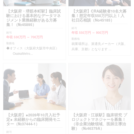
【大阪府・堺筋本町駅】臨床試
【大阪府】CRA経験者10名大募
験における基本的なデータマネ
集！想定年収550万円以上！入
ジメント業務経験がある方募
社日応相談（No45185）
集！（№45895）
給与
年収 550万円 ～ 900万円
給与
年収 530万円 ～ 700万円
勤務地
就業場所は、派遣先メーカー（大阪、
勤務地
◆オフィス（大阪府大阪市中央区）
兵庫、京都）となります ...
OsakaMetro...
【大阪府】●2026年10月入社予
【大阪府・江坂駅】臨床研究 プ
定● 未経験からの臨床開発モニ
ロジェクトマネジャーを募集！
ター（№37444-1）
（非企業治験領域、医師主導治
験）（№46379A）
給与