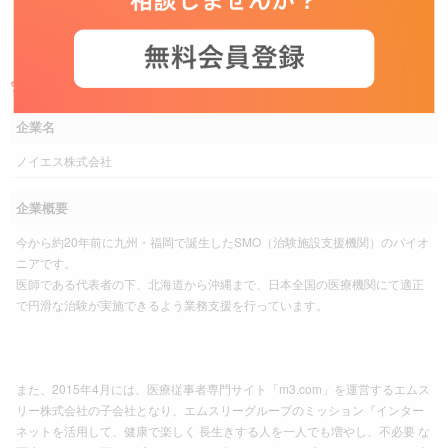
WEB応募する
会社概要
企業名
ノイエス株式会社
企業概要
今から約20年前に九州・福岡で誕生したSMO（治験施設支援機関）のパイオ
ニアです。
医師である代表者の下、北海道から沖縄まで、日本全国の医療機関にて適正
で円滑な治験が実施できるよう業務支援を行っています。
また、2015年4月には、医療従事者専門サイト「m3.com」を運営するエムス
リー株式会社の子会社となり、エムスリーグループのミッション『インター
ネットを活用して、健康で楽しく 長生きする人を一人でも増やし、不必要 な