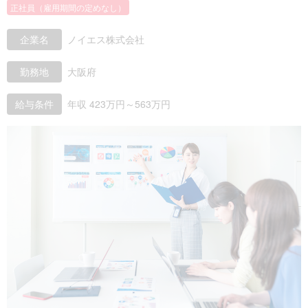
正社員（雇用期間の定めなし）
企業名
ノイエス株式会社
勤務地
大阪府
給与条件
年収 423万円～563万円