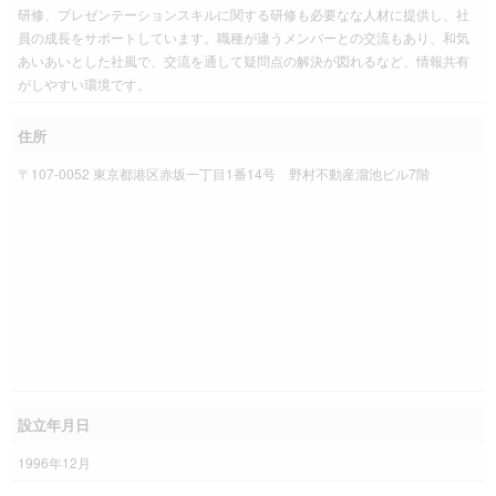
研修、プレゼンテーションスキルに関する研修も必要なな人材に提供し、社
員の成長をサポートしています。職種が違うメンバーとの交流もあり、和気
あいあいとした社風で、交流を通して疑問点の解決が図れるなど、情報共有
がしやすい環境です。
住所
〒107-0052 東京都港区赤坂一丁目1番14号 野村不動産溜池ビル7階
設立年月日
1996年12月