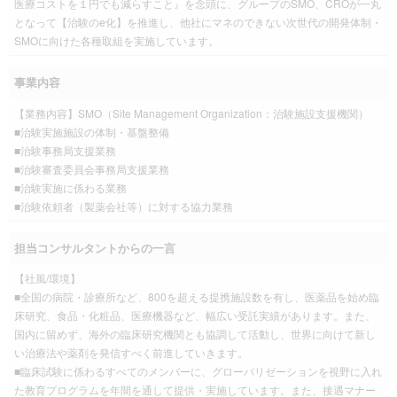
医療コストを１円でも減らすこと』を念頭に、グループのSMO、CROが一丸
となって【治験のe化】を推進し、他社にマネのできない次世代の開発体制・
SMOに向けた各種取組を実施しています。
事業内容
【業務内容】SMO（Site Management Organization：治験施設支援機関）
■治験実施施設の体制・基盤整備
■治験事務局支援業務
■治験審査委員会事務局支援業務
■治験実施に係わる業務
■治験依頼者（製薬会社等）に対する協力業務
担当コンサルタントからの一言
【社風/環境】
■全国の病院・診療所など、800を超える提携施設数を有し、医薬品を始め臨
床研究、食品・化粧品、医療機器など、幅広い受託実績があります。また、
国内に留めず、海外の臨床研究機関とも協調して活動し、世界に向けて新し
い治療法や薬剤を発信すべく前進していきます。
■臨床試験に係わるすべてのメンバーに、グローバリゼーションを視野に入れ
た教育プログラムを年間を通して提供・実施しています。また、接遇マナー