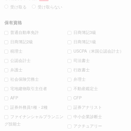
受け取る
受け取らない
保有資格
普通自動車免許
日商簿記3級
日商簿記2級
日商簿記1級
税理士
USCPA（米国公認会計士）
公認会計士
司法書士
弁護士
行政書士
社会保険労務士
弁理士
宅地建物取引主任者
不動産鑑定士
AFP
CFP
証券外務員1種・2種
証券アナリスト
ファイナンシャルプランニン
中小企業診断士
グ技能士
アクチュアリー