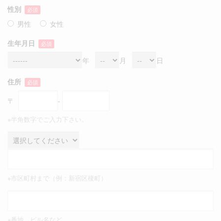
性別
必須
男性
女性
生年月日
必須
年
月
日
住所
必須
〒
-
※半角数字でご入力下さい。
※市区町村まで（例：新宿区榎町）
※番地、ビル名など