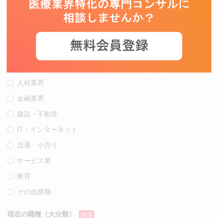
CSO
CRO/SMO/CMO
医療機関
アカデミア
医療サービス
人材業界
金融業界
建設・不動産
IT・インターネット
流通・小売り
サービス業
教育
その他業種
現在の職種（大分類）
必須