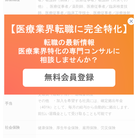
他） 、医療従事者／薬剤師、医療従事者／臨床検査技
師、医療従事者／臨床工学技士、医療従事者／診療放射
線技師、医療従事者／PT/理学療法士、医療従事者／OT/
作業療法士、医療従事者／獣医師、医療従事者／臨床心
理士
残業
残業は月により変動あり
完全週休二日制（土日曜日）、祝日、年末年始、有給休
暇、慶弔休暇、創立記念日、リフレッシュ、産前産後休
休日休暇
暇、介護休暇、年間休日120日以上
その他 ※担当施設によっては土・日に出勤の可能性あり
交通費（通勤手当）、退職金制度
その他 ・加入を希望する社員には、確定拠出年金
手当
（401k）として、毎月の給与から自動的に拠出します。
前払い退職金として受け取ることも可能です
社会保険
健康保険、厚生年金保険、雇用保険、労災保険