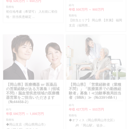
年収 520万円 ～ 650万円
給与
勤務地
年収 500万円 ～ 900万円
初任地考慮（希望可） 入社前に初任
勤務地
地・担当疾患確定 ...
【担当エリア】 岡山県 【所属】 福岡
支店（福岡県...
【岡山県】医療機器 or 医薬品
【岡山県】「営業経験者（業種
の営業経験がある方募集！(領域
不問）」「医療業界での勤務経
不問) / 脳血管疾患領域の医療機
験者」募集！≪治験事務局担当
器営業をご担当いただきます
者（SMA）≫（№33914M-1）
（№44458-2）
給与
年収 427万円 ～ 553万円
給与
年収 590万円 ～ 1,000万円
勤務地
◆オフィス（岡山県岡山市北区）
勤務地
◆岡山支店（岡山県岡山市）
JR 「岡山駅」 徒歩...