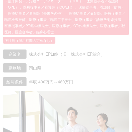
（臨床開発）／治験コーディネーター （CRC）、医療従事者／看護師
（OPE） 、医療従事者／看護師（ICU/ER） 、医療従事者／看護師（病棟）
、医療従事者／看護師（外来その他） 、医療従事者／薬剤師、医療従事者／
臨床検査技師、医療従事者／臨床工学技士、医療従事者／診療放射線技師、
医療従事者／PT/理学療法士、医療従事者／OT/作業療法士、医療従事者／獣
医師、医療従事者／臨床心理士
正社員（雇用期間の定めなし）
企業名
株式会社EPLink（旧 株式会社EP綜合）
勤務地
岡山県
給与条件
年収 400万円～480万円