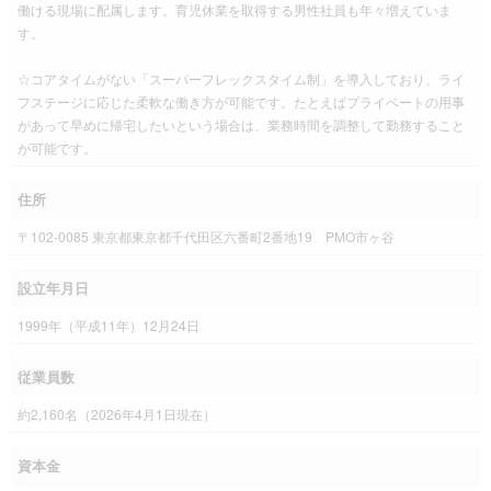
働ける現場に配属します。育児休業を取得する男性社員も年々増えていま
す。
☆コアタイムがない「スーパーフレックスタイム制」を導入しており、ライ
フステージに応じた柔軟な働き方が可能です。たとえばプライベートの用事
があって早めに帰宅したいという場合は、業務時間を調整して勤務すること
が可能です。
住所
〒102-0085 東京都東京都千代田区六番町2番地19 PMO市ヶ谷
設立年月日
1999年（平成11年）12月24日
従業員数
約2,160名（2026年4月1日現在）
資本金