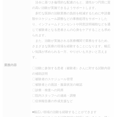
法令に基づき倫理的な配慮のもと、適性かつ円滑に質
の高い治験が実施できるようサポートします。
多忙な医師の治験業務の負担を軽減するために申請書
類やスケジュール調整などの事務処理をサポートした
り、インフォームドコンセントや同意説明補助などを通
じて被験者となる患者さんの心身をケアすることも求め
られます。
また、治験が実施される医療機関で業務をするため、
さまざまな医療の現場を経験することになります。幅広
い知識が求められる一方、やりがいも大きいと言えま
す。
業務内容
〇治験に参加する患者（被験者）さんに対する試験内容
の補助説明
〇被験者のスケジュール管理
〇被験者との面談・服薬状況の確認
〇診療・検査への同席
〇院内スタッフへの連絡・調整
〇症例報告書の作成支援など
■幅広い領域の治験を経験することができます