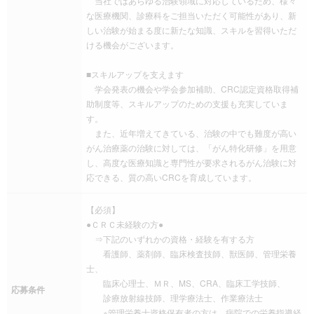
当社ではあらゆる治験領域に対応しているため、様々
な医療機関、診療科をご担当いただく可能性があり、新
しい治験が始まる度に新たな知識、スキルを習得いただ
ける機会がございます。
■スキルアップを支えます
学会発表の機会や学会参加補助、CRC認定資格取得補
助制度等、スキルアップのための支援も充実していま
す。
また、近年増えてきている、治験の中でも難度が高い
がん治療薬の治験に対しては、「がん特化研修」を用意
し、高度な医療知識と専門性が要求されるがん治験に対
応できる、質の高いCRCを育成しています。
【必須】
●ＣＲＣ未経験の方●
⇒下記のいずれかの資格・経験を有する方
看護師、薬剤師、臨床検査技師、獣医師、管理栄養
士、
臨床心理士、ＭＲ、MS、CRA、臨床工学技師、
応募条件
診療放射線技師、理学療法士、作業療法士
※管理栄養士資格保有者の方は、病院での栄養指導経