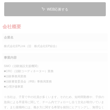
WEB応募する
会社概要
企業名
株式会社EPLink（旧 株式会社EP綜合）
事業内容
SMO（治験施設支援機関）
■CRC（治験コーディネーター）業務
■治験事務局業務
■治験審査委員会（IRB）事務局業務
■心理評価事業
☆当社は、子育て中の社員が多くいます。そのため、短時間勤務や、子供の
急病による早退等に関して、チーム内でフォローし合う文化が根付いていま
す。また復職時には、働き方に関する希望を個別にヒアリングし、無理なく