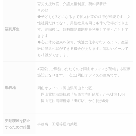
育児支援制度、介護支援制度、契約保養所
その他
◆子どもが3才になるまで育児休業の取得が可能です。女
性社員だけでなく、男性社員も同じ条件で取得ができま
福利厚生
す。復職後は、短時間勤務制度を利用して働くこともで
きます
◆心と体の健康を保ち、快適に仕事が行えるよう、産業
医に健康相談ができる機会があります。電話やメールで
も相談ができます。
※実際にご勤務いただくのは岡山オフィスが管轄する医療
施設となります。下記は岡山オフィスの住所です。
勤務地
岡山オフィス（岡山県岡山市北区）
岡山電軌清輝橋線「新西大寺町筋駅」から徒歩10分
岡山電軌清輝橋線「田町駅」から徒歩8分
受動喫煙を防止
事務所・工場等屋内禁煙
するための措置