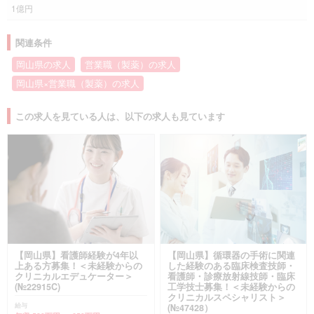
1億円
関連条件
岡山県の求人
営業職（製薬）の求人
岡山県×営業職（製薬）の求人
この求人を見ている人は、以下の求人も見ています
【岡山県】看護師経験が4年以
【岡山県】循環器の手術に関連
上ある方募集！＜未経験からの
した経験のある臨床検査技師・
クリニカルエデュケーター＞
看護師・診療放射線技師・臨床
(№22915C)
工学技士募集！＜未経験からの
クリニカルスペシャリスト＞
給与
(№47428）