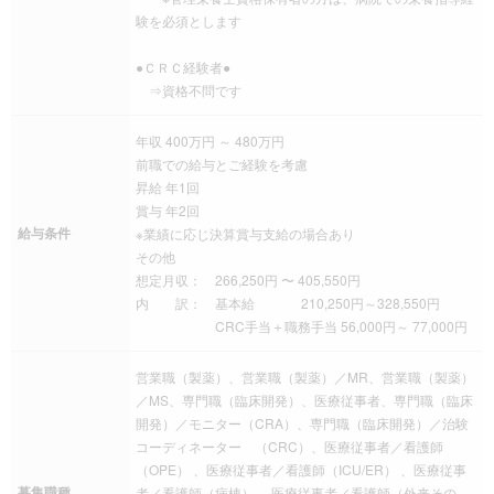
験を必須とします
●ＣＲＣ経験者●
⇒資格不問です
年収 400万円 ～ 480万円
前職での給与とご経験を考慮
昇給 年1回
賞与 年2回
給与条件
※業績に応じ決算賞与支給の場合あり
その他
想定月収： 266,250円 〜 405,550円
内 訳： 基本給 210,250円～328,550円
CRC手当＋職務手当 56,000円～ 77,000円
営業職（製薬）、営業職（製薬）／MR、営業職（製薬）
／MS、専門職（臨床開発）、医療従事者、専門職（臨床
開発）／モニター（CRA）、専門職（臨床開発）／治験
コーディネーター （CRC）、医療従事者／看護師
（OPE） 、医療従事者／看護師（ICU/ER） 、医療従事
募集職種
者／看護師（病棟） 、医療従事者／看護師（外来その