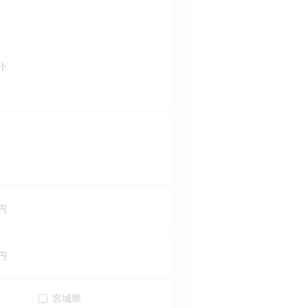
ト
円
円
宮城県