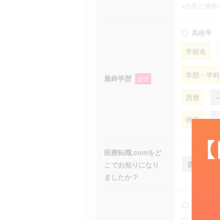
※自宅と携帯
高校卒
学校名
学部・学科
最終学歴
必須
西暦
状況
医療転職.comをど
こでお知りになり
ましたか？
医療機器
診断薬・