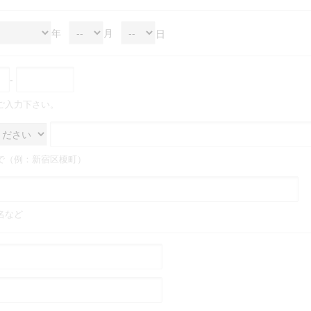
年
月
日
-
ご入力下さい。
で（例：新宿区榎町）
名など