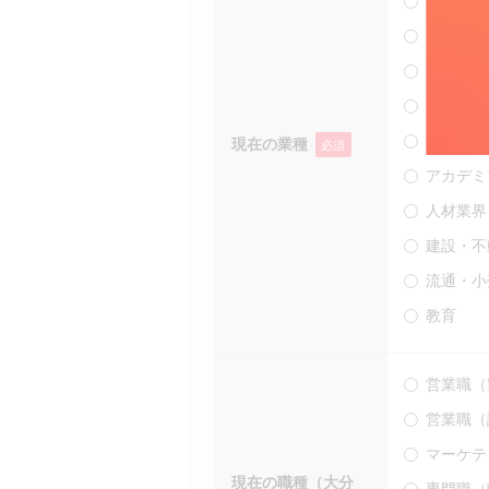
製薬メー
コンシュ
医薬品卸
CRO/SM
現在の業種
必須
アカデミ
人材業界
建設・不
流通・小
教育
営業職（
営業職（
マーケテ
現在の職種（大分
専門職（