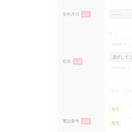
生年月日
必須
〒
※半角数字で
住所
必須
※市区町村ま
※番地、ビル
自宅
電話番号
必須
携帯