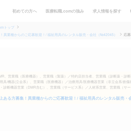
初めての方へ
医療転職.comの強み
求人情報を探す
omトップ
異業種からのご応募歓迎！/ 福祉用具のレンタル販売・会社（№42045）
応募
）／MR、営業職（医療機器）、営業職（製薬）／特約店担当者、営業職（診断薬・診
具/機器(立会系）、営業職（医療機器）／治療用具/医療機器営業（非立会系/創傷被
・診断機器営業（DMR含む）、営業職（サービス系）／人材系営業、営業職（サー
ある方募集！異業種からのご応募歓迎！/ 福祉用具のレンタル販売・会社