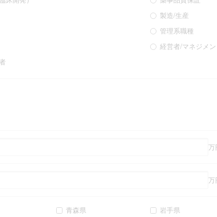
製造/生産
管理系職種
経営者/マネジメン
者
万
万
青森県
岩手県