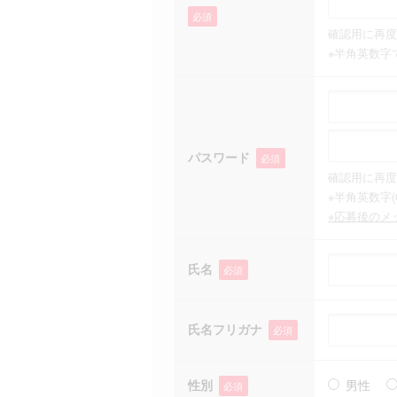
必須
確認用に再度
※半角英数字
パスワード
必須
確認用に再度
※半角英数字(
※応募後のメ
氏名
必須
氏名フリガナ
必須
性別
男性
必須