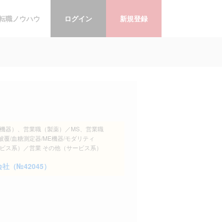
転職ノウハウ
ログイン
新規登録
断機器）、営業職（製薬）／MS、営業職
覆/血糖測定器/ME機器/モダリティ
ビス系）／営業 その他（サービス系）
（№42045）