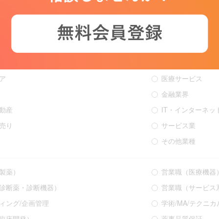
カー（後発）
その他（再生医療
ーマーヘルスケア
輸入商社
CSO
O/CMO
医療機関
ア
医療サービス
金融業界
動産
IT・インターネッ
売り
サービス業
その他業種
製薬）
営業職（医療機器
診断薬・診断機器）
営業職（サービス
ィング/企画管理
学術/MA/テクニ
臨床開発）
薬事品質保証