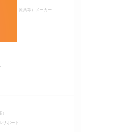
・バイオ・原薬等）メーカー
ト
）
系）
カルサポート