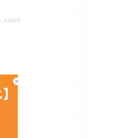
大学院卒
閉じる
ー
発）