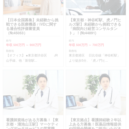
【日本全国募集】未経験から挑
【東京都・神谷町駅、虎ノ門ヒ
戦できる医療機器 / IVDに関す
ルズ駅】未経験から挑戦できる
る適合性評価審査員
「病院向け経営コンサルタン
（№45053）
ト」！(№44891)
給与
給与
年収 500万円 ～ 900万円
年収 500万円 ～ 700万円
勤務地
勤務地
【オフィス】 ●東京都渋谷区 JR
東京都港区 日比谷線「神谷町駅」
山手線、他「新宿駅...
より徒歩5分、「虎ノ門ヒ...
看護師資格がある方募集！【東
【東京拠点】看護師経験２年以
京都・溜池山王駅】マーケティ
上ある方募集！医薬品情報提供
ングデータサービスの営業職
や説明会開催をご担当いただき