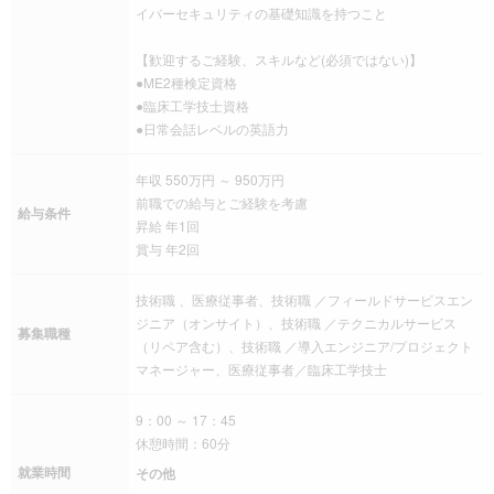
イバーセキュリティの基礎知識を持つこと
【歓迎するご経験、スキルなど(必須ではない)】
●ME2種検定資格
●臨床工学技士資格
●日常会話レベルの英語力
年収 550万円 ～ 950万円
前職での給与とご経験を考慮
給与条件
昇給 年1回
賞与 年2回
技術職 、医療従事者、技術職 ／フィールドサービスエン
ジニア（オンサイト）、技術職 ／テクニカルサービス
募集職種
（リペア含む）、技術職 ／導入エンジニア/プロジェクト
マネージャー、医療従事者／臨床工学技士
9：00 ～ 17：45
休憩時間：60分
就業時間
その他