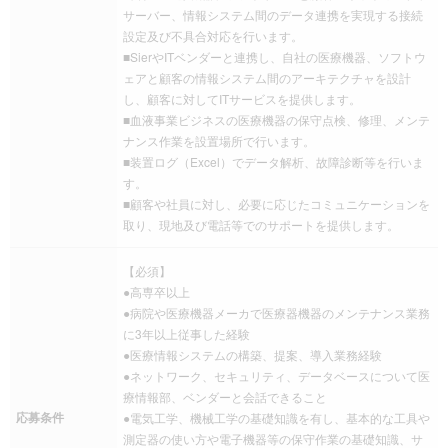
サーバー、情報システム間のデータ連携を実現する接続
設定及び不具合対応を行います。
■SierやITベンダーと連携し、自社の医療機器、ソフトウ
ェアと顧客の情報システム間のアーキテクチャを設計
し、顧客に対してITサービスを提供します。
■血液事業ビジネスの医療機器の保守点検、修理、メンテ
ナンス作業を設置場所で行います。
■装置ログ（Excel）でデータ解析、故障診断等を行いま
す。
■顧客や社員に対し、必要に応じたコミュニケーションを
取り、現地及び電話等でのサポートを提供します。
【必須】
●高専卒以上
●病院や医療機器メーカで医療器機器のメンテナンス業務
に3年以上従事した経験
●医療情報システムの構築、提案、導入業務経験
●ネットワーク、セキュリティ、データベースについて医
療情報部、ベンダーと会話できること
応募条件
●電気工学、機械工学の基礎知識を有し、基本的な工具や
測定器の使い方や電子機器等の保守作業の基礎知識、サ