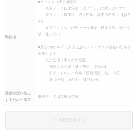
■オフィス（東京都港区）
東京メトロ日比谷線「虎ノ門ヒルズ駅」よりすぐ
東京メトロ銀座線「虎ノ門駅」地下通路経由 徒歩約
6分
東京メトロ丸ノ内線・千代田線・日比谷線「霞ヶ関
駅」徒歩約8分
勤務地
■最初の約1年間は東京支店でメンテナンス業務の研修を
実施します
東京支店（東京都新宿区）
都営大江戸線「都庁前駅」徒歩5分
東京メトロ丸ノ内線「西新宿駅」徒歩12分
JR山手線「新宿駅」徒歩15分
受動喫煙を防止
事務所・工場等屋内禁煙
するための措置
WEB応募する