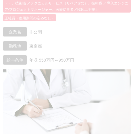
ト）、技術職 ／テクニカルサービス（リペア含む）、技術職 ／導入エンジニ
ア/プロジェクトマネージャー、医療従事者／臨床工学技士
正社員（雇用期間の定めなし）
企業名
非公開
勤務地
東京都
給与条件
年収 550万円～950万円