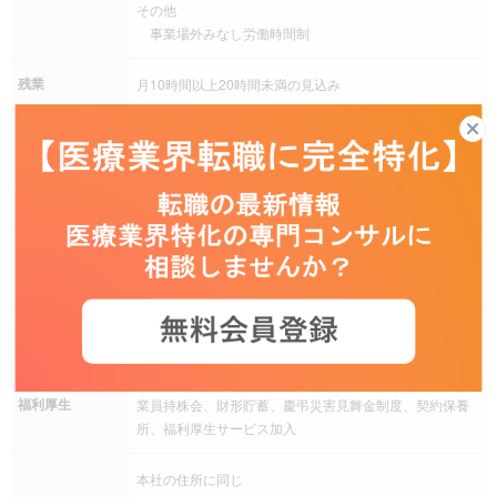
その他
事業場外みなし労働時間制
残業
月10時間以上20時間未満の見込み
完全週休二日制（土日曜日）、祝日、夏季休暇、年末年
始、有給休暇、慶弔休暇、産前産後休暇、介護休暇、年
休日休暇
間休日120日以上
その他 時間単位有給休暇
住宅手当、交通費（通勤手当）、家族手当、退職金制度
手当
その他 企業年金
社会保険
健康保険、厚生年金保険、雇用保険、労災保険
育児支援制度、介護支援制度、社宅・家賃補助制度、従
福利厚生
業員持株会、財形貯蓄、慶弔災害見舞金制度、契約保養
所、福利厚生サービス加入
本社の住所に同じ