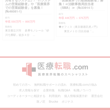
共有するシステム）/「ITシステ
「医療業界での勤務経験者」募
ムの営業経験者」や「医療業界
集！≪治験事務局担当者
での営業経験者」を募集！
（SMA）≫（№33914 I）
(№46081-1)
給与
年収 449万円 ～ 575万円
給与
年収 550万円 ～ 800万円
勤務地
◆オフィス（東京都港区虎ノ門）
勤務地
東京都立川市 多摩モノレール「砂
東京メトロ 日比谷線「...
川七番駅」徒歩４分 ...
初めての方へ
無料転職サポートの流れ
医療転職.comの強み
求人情報を探す
企業特集
転職Q&A
転職ノウハウ
コーディネーターに相談する
利用規約
個人情報保護方針
運営会社
医ノ匠
Brucke
ポジナス