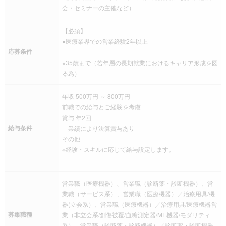
会・セミナーの主催など）
【必須】
●医療業界での営業経験2年以上
応募条件
※35歳まで（若年層の長期就業におけるキャリア形成を図
る為）
年収 500万円 ～ 800万円
前職での給与とご経験を考慮
賞与 年2回
給与条件
業績により決算賞与あり
その他
※経験・スキルに応じて給与設定します。
営業職（医療機器）、営業職（診断薬・診断機器）、営
業職（サービス系）、営業職（医療機器）／治療用具/機
器(立会系）、営業職（医療機器）／治療用具/医療機器営
募集職種
業（非立会系/創傷被覆/血糖測定器/ME機器/モダリティ
系）、営業職（診断薬・診断機器）／診断薬・診断機器