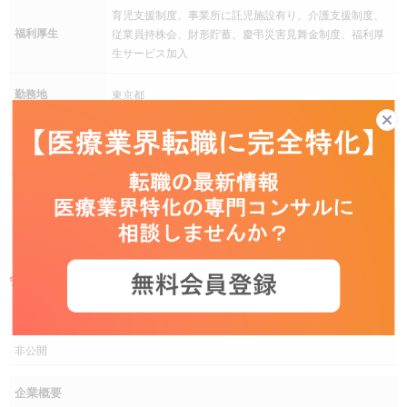
育児支援制度、事業所に託児施設有り、介護支援制度、
福利厚生
従業員持株会、財形貯蓄、慶弔災害見舞金制度、福利厚
生サービス加入
勤務地
東京都
受動喫煙を防止
事務所・工場等屋内禁煙
するための措置
WEB応募する
会社概要
企業名
非公開
企業概要