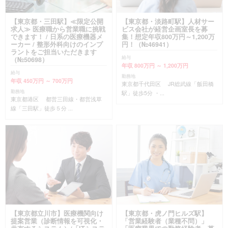
【東京都・三田駅】≪限定公開
【東京都・淡路町駅】人材サー
求人≫ 医療職から営業職に挑戦
ビス会社が経営企画室長を募
できます！ / 日系の医療機器メ
集！想定年収800万円～1,200万
ーカー / 整形外科向けのインプ
円！（№46941）
ラントをご担当いただきます
給与
（№50698）
年収 800万円 ～ 1,200万円
給与
勤務地
年収 450万円 ～ 700万円
東京都千代田区 JR総武線「飯田橋
勤務地
駅」徒歩5分 ・...
東京都港区 都営三田線・都営浅草
線「三田駅」徒歩５分 ...
【東京都立川市】医療機関向け
【東京都・虎ノ門ヒルズ駅】
提案営業（診断情報を可視化・
「営業経験者（業種不問）」