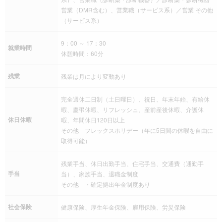
営業（DMR含む）、営業職（サービス系）／営業 その他
（サービス系）
9：00 ～ 17：30
就業時間
休憩時間：60分
残業
残業は月により変動あり
完全週休二日制（土日曜日）、祝日、年末年始、有給休
暇、慶弔休暇、リフレッシュ、産前産後休暇、介護休
休日休暇
暇、年間休日120日以上
その他 フレックスホリデー（年に5日間の休暇を自由に
取得可能）
残業手当、休日出勤手当、住宅手当、交通費（通勤手
手当
当）、家族手当、退職金制度
その他 ・確定拠出年金制度あり
社会保険
健康保険、厚生年金保険、雇用保険、労災保険