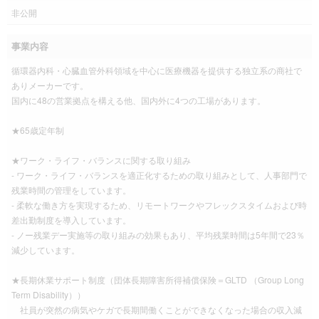
非公開
事業内容
循環器内科・心臓血管外科領域を中心に医療機器を提供する独立系の商社で
ありメーカーです。
国内に48の営業拠点を構える他、国内外に4つの工場があります。
★65歳定年制
★ワーク・ライフ・バランスに関する取り組み
- ワーク・ライフ・バランスを適正化するための取り組みとして、人事部門で
残業時間の管理をしています。
- 柔軟な働き方を実現するため、リモートワークやフレックスタイムおよび時
差出勤制度を導入しています。
- ノー残業デー実施等の取り組みの効果もあり、平均残業時間は5年間で23％
減少しています。
★長期休業サポート制度（団体長期障害所得補償保険＝GLTD （Group Long
Term Disability））
社員が突然の病気やケガで長期間働くことができなくなった場合の収入減