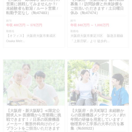
営業に挑戦してみませんか？/
募集！/ 訪問診療と外来診療を
未経験者も歓迎 / ルート営業 /
ご担当いただきます / 土日曜日
転勤予定なし（№47483）
休み（№47474）
給与
給与
年収 400万円 ～ 578万円
年収 840万円 ～ 1,000万円
勤務地
勤務地
【オフィス】 大阪府大阪市東成区
大阪府大阪市東淀川区 阪急京都線
Osaka Metr...
「上新庄駅」より 徒歩約...
【大阪府・新大阪駅】≪限定公
【大阪府・弁天町駅】未経験か
開求人≫ 医療職から営業職に挑
らの医療機器メンテナンス / 約1
戦できます！ / 日系の医療機器
年間の研修を用意しています /
メーカー / 整形外科向けのイン
物理系や工学系の大卒の方を募
プラントをご担当いただきます
集（№50522）