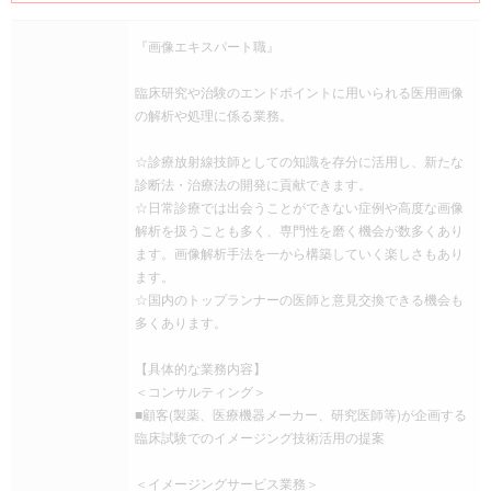
『画像エキスパート職』
臨床研究や治験のエンドポイントに用いられる医用画像
の解析や処理に係る業務。
☆診療放射線技師としての知識を存分に活用し、新たな
診断法・治療法の開発に貢献できます。
☆日常診療では出会うことができない症例や高度な画像
解析を扱うことも多く、専門性を磨く機会が数多くあり
ます。画像解析手法を一から構築していく楽しさもあり
ます。
☆国内のトップランナーの医師と意見交換できる機会も
多くあります。
【具体的な業務内容】
＜コンサルティング＞
■顧客(製薬、医療機器メーカー、研究医師等)が企画する
臨床試験でのイメージング技術活用の提案
＜イメージングサービス業務＞