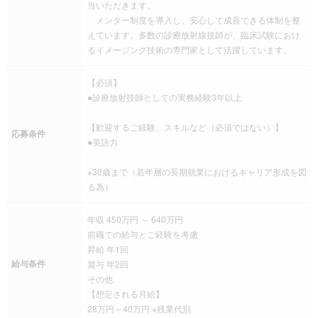
当いただきます。
メンター制度を導入し、安心して成長できる体制を整
えています。多数の診療放射線技師が、臨床試験におけ
るイメージング技術の専門家として活躍しています。
【必須】
●診療放射技師としての実務経験3年以上
【歓迎するご経験、スキルなど（必須ではない）】
応募条件
●英語力
※30歳まで（若年層の長期就業におけるキャリア形成を図
る為）
年収 450万円 ～ 640万円
前職での給与とご経験を考慮
昇給 年1回
給与条件
賞与 年2回
その他
【想定される月給】
28万円～40万円 ※残業代別