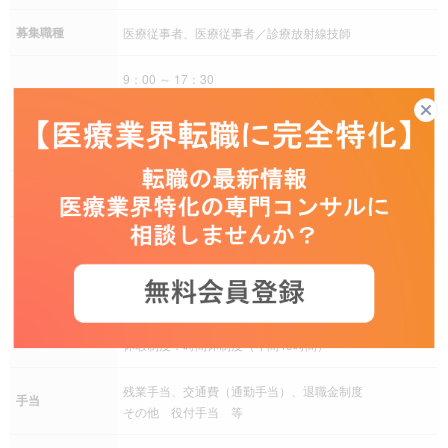
募集職種
医療従事者、医療従事者／診療放射線技師
9：00 ～ 17：30
休憩時間：60分
就業時間
その他
残業
残業は月により変動あり
完全週休二日制（土日曜日）、祝日、夏季休暇、年末年
始、有給休暇、リフレッシュ、産前産後休暇、介護休
暇、年間休日120日以上
休日休暇
その他 子の看護休暇（年間10日）
休暇制度：時間休制度（年間40時間）
残業手当、交通費（通勤手当）、退職金制度
手当
その他 役付手当 等