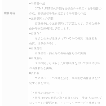
■手順書作成
CT,MRI,PET等の詳細な撮像条件を規定する手順書の
業務内容
作成。画像解析手法を規定する手順書の作成
■医療機関との調整
画像撮像は各医療機関にて実施します。詳細な撮像
条件等を医療機関と調整します。
■画像ＱＣ
適切な画像が撮像されているかの確認（撮像範囲、
画質、撮像条件等）。
■画像処理
画像整理・補正等の各種画像処理の実施
■画像解析
医療機関から回収した医用画像を用いて腫瘍体積等
の画像解析を実施。
■読影会
エキスパートの医師を招き、最終的な画像評価を決
定する会を運営。
【入社後の研修について】
入社後は約2か月間の導入研修を経て、受託済みの各プ
ロジェクトに配属され、イメージングサービス業務を担