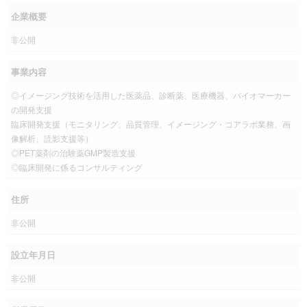
企業概要
非公開
事業内容
◎イメージング技術を活用した医薬品、診断薬、医療機器、バイオマーカー
の開発支援
臨床開発支援（モニタリング、品質管理、イメージング・コアラボ業務、画
像解析、読影支援等）
◎PET薬剤の治験薬GMP製造支援
◎臨床開発に係るコンサルティング
住所
非公開
設立年月日
非公開