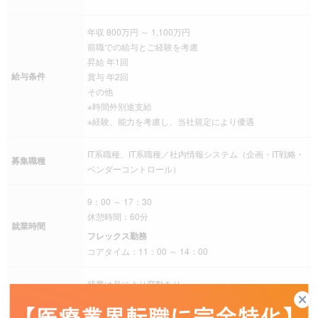
年収 800万円 ～ 1,100万円
前職での給与とご経験を考慮
昇給 年1回
給与条件
賞与 年2回
その他
※時間外別途支給
※経験、能力を考慮し、当社規定により優遇
IT系職種、IT系職種／社内情報システム（企画・IT戦略・
募集職種
ベンダーコントロール）
9：00 ～ 17：30
休憩時間：60分
就業時間
フレックス勤務
コアタイム：11：00 ～ 14：00
残業は月により変動あり
残業
その他 ※残業時間の目安は月20～25時間程度