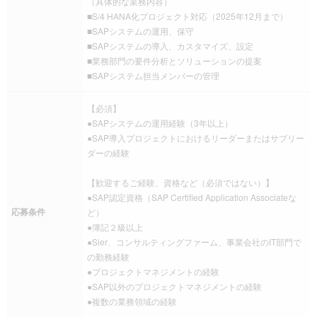
（具体的な業務内容）
■S/4 HANA化プロジェクト対応（2025年12月まで）
■SAPシステムの運用、保守
■SAPシステムの導入、カスタマイズ、設定
■業務部門の要件分析とソリューションの提案
■SAPシステム担当メンバーの管理
【必須】
●SAPシステムの運用経験（3年以上）
●SAP導入プロジェクトにおけるリーダーまたはサブリー
ダーの経験
【歓迎するご経験、資格など（必須ではない）】
●SAP認定資格（SAP Certified Application Associateな
応募条件
ど）
●簿記２級以上
●Sier、コンサルティングファーム、事業会社のIT部門で
の勤務経験
●プロジェクトマネジメントの経験
●SAP以外のプロジェクトマネジメントの経験
●複数の業務領域の経験