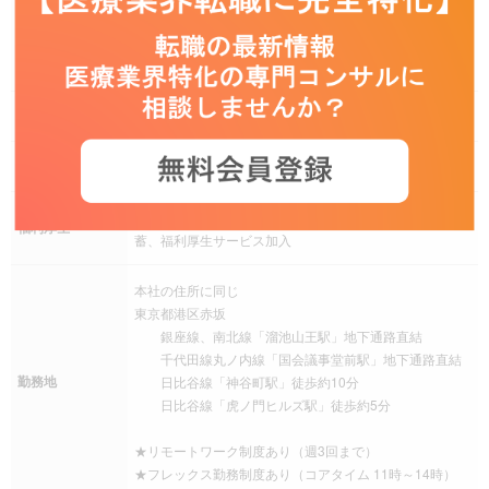
完全週休二日制（土日曜日）、祝日、夏季休暇、年末年
休日休暇
始、有給休暇、慶弔休暇、リフレッシュ、産前産後休
暇、介護休暇、年間休日120日以上
手当
残業手当、交通費（通勤手当）、退職金制度
社会保険
健康保険、厚生年金保険、雇用保険、労災保険
育児支援制度、介護支援制度、従業員持株会、財形貯
福利厚生
蓄、福利厚生サービス加入
本社の住所に同じ
東京都港区赤坂
銀座線、南北線「溜池山王駅」地下通路直結
千代田線丸ノ内線「国会議事堂前駅」地下通路直結
勤務地
日比谷線「神谷町駅」徒歩約10分
日比谷線「虎ノ門ヒルズ駅」徒歩約5分
★リモートワーク制度あり（週3回まで）
★フレックス勤務制度あり（コアタイム 11時～14時）