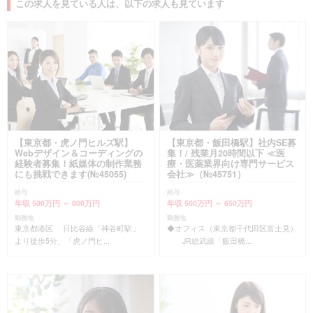
この求人を見ている人は、以下の求人も見ています
【東京都・虎ノ門ヒルズ駅】
【東京都・飯田橋駅】社内SE募
Webデザイン＆コーディングの
集！/ 残業月20時間以下 ≪医
経験者募集！紙媒体の制作業務
療・医薬業界向け専門サービス
にも挑戦できます(№45055)
会社≫（№45751）
給与
給与
年収 500万円 ～ 800万円
年収 500万円 ～ 650万円
勤務地
勤務地
東京都港区 日比谷線「神谷町駅」
◆オフィス（東京都千代田区富士見）
より徒歩5分、「虎ノ門ヒ...
JR総武線「飯田橋...