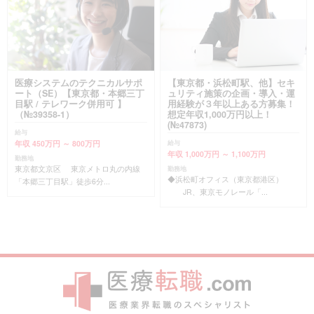
医療システムのテクニカルサポ
【東京都・浜松町駅、他】セキ
ート（SE）【東京都・本郷三丁
ュリティ施策の企画・導入・運
目駅 / テレワーク併用可 】
用経験が３年以上ある方募集！
（№39358-1）
想定年収1,000万円以上！
(№47873)
給与
年収 450万円 ～ 800万円
給与
年収 1,000万円 ～ 1,100万円
勤務地
東京都文京区 東京メトロ丸の内線
勤務地
◆浜松町オフィス（東京都港区）
「本郷三丁目駅」徒歩6分...
JR、東京モノレール「...