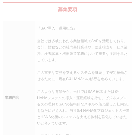
募集要項
『SAP導入・運用担当』
当社では多岐にわたる業務領域でSAPを活用しており、
会計、財務などの社内基幹業務や、臨床検査サービス業
務、検査試薬・機器製造業務において重要な役割を果た
しています。
この重要な業務を支えるシステムを継続して安定稼働さ
せるために、現在S/4 HANAへの移行を進めています。
このような背景から、当社ではSAP ECCまたはS/4
業務内容
HANAシステムの導入・運用経験を持ち、ビジネスプロ
セスの理解とSAPの技術的なスキルを兼ね備えた社内SE
を新たに迎え入れ、当社S/4 HANA化プロジェクトの推進
とHANA化後のシステムを支える体制を強化していきた
いと考えています。