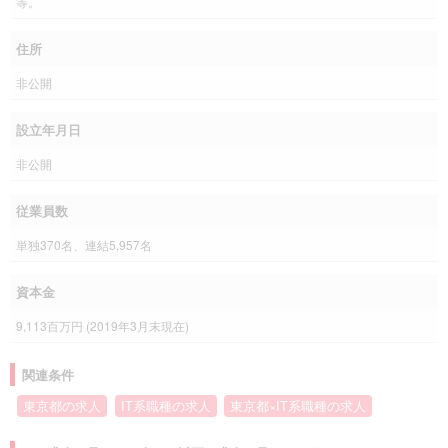
等。
住所
非公開
設立年月日
非公開
従業員数
単独370名、連結5,957名
資本金
9,113百万円 (2019年3月末現在)
関連条件
東京都の求人
IT系職種の求人
東京都×IT系職種の求人