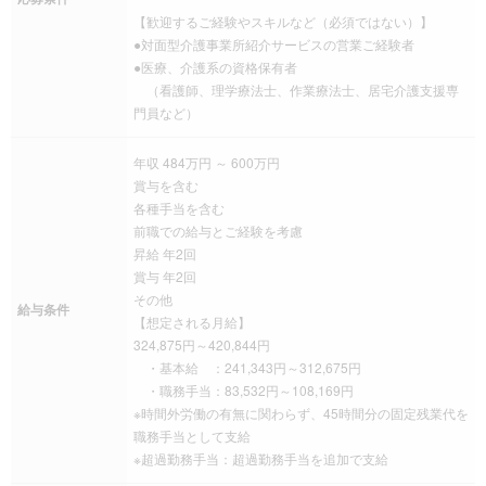
【歓迎するご経験やスキルなど（必須ではない）】
●対面型介護事業所紹介サービスの営業ご経験者
●医療、介護系の資格保有者
（看護師、理学療法士、作業療法士、居宅介護支援専
門員など）
年収 484万円 ～ 600万円
賞与を含む
各種手当を含む
前職での給与とご経験を考慮
昇給 年2回
賞与 年2回
その他
給与条件
【想定される月給】
324,875円～420,844円
・基本給 ：241,343円～312,675円
・職務手当：83,532円～108,169円
※時間外労働の有無に関わらず、45時間分の固定残業代を
職務手当として支給
※超過勤務手当：超過勤務手当を追加で支給