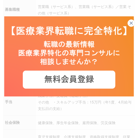
営業職（サービス系）、営業職（サービス系）／営業 そ
募集職種
の他（サービス系）
9：00 ～ 18：00
就業時間
休憩時間：60分
残業
残業は月により変動あり
完全週休二日制（土日曜日）、祝日、夏季休暇、年末年
始、有給休暇、慶弔休暇、産前産後休暇、介護休暇、年
休日休暇
間休日120日以上
その他 ・子の看護休暇
残業手当、交通費（通勤手当）
手当
その他 ・スキルアップ手当：15万円（年1度、4月給与
支払日の支給）
社会保険
健康保険、厚生年金保険、雇用保険、労災保険
育児支援制度、介護支援制度、資格取得支援制度、従業