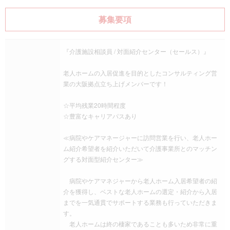
募集要項
『介護施設相談員 / 対面紹介センター（セールス）』
老人ホームの入居促進を目的としたコンサルティング営
業の大阪拠点立ち上げメンバーです！
☆平均残業20時間程度
☆豊富なキャリアパスあり
≪病院やケアマネージャーに訪問営業を行い、老人ホー
ム紹介希望者を紹介いただいて介護事業所とのマッチン
グする対面型紹介センター≫
病院やケアマネジャーから老人ホーム入居希望者の紹
介を獲得し、ベストな老人ホームの選定・紹介から入居
までを一気通貫でサポートする業務も行っていただきま
す。
老人ホームは終の棲家であることも多いため非常に重