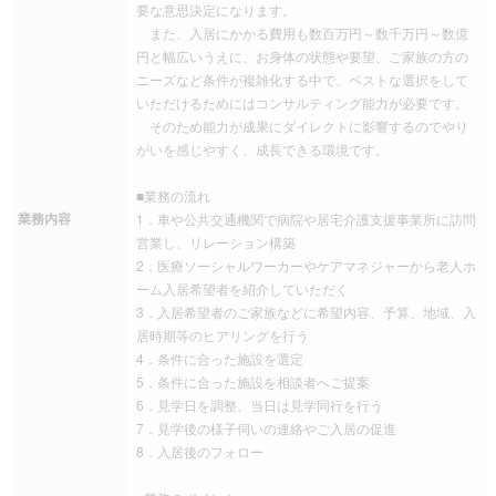
要な意思決定になります。
また、入居にかかる費用も数百万円～数千万円～数億
円と幅広いうえに、お身体の状態や要望、ご家族の方の
ニーズなど条件が複雑化する中で、ベストな選択をして
いただけるためにはコンサルティング能力が必要です。
そのため能力が成果にダイレクトに影響するのでやり
がいを感じやすく、成長できる環境です。
■業務の流れ
業務内容
1．車や公共交通機関で病院や居宅介護支援事業所に訪問
営業し、リレーション構築
2．医療ソーシャルワーカーやケアマネジャーから老人ホ
ーム入居希望者を紹介していただく
3．入居希望者のご家族などに希望内容、予算、地域、入
居時期等のヒアリングを行う
4．条件に合った施設を選定
5．条件に合った施設を相談者へご提案
6．見学日を調整、当日は見学同行を行う
7．見学後の様子伺いの連絡やご入居の促進
8．入居後のフォロー