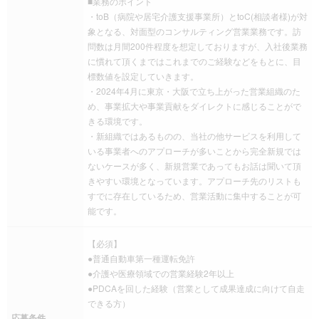
■業務のポイント
・toB（病院や居宅介護支援事業所）とtoC(相談者様)が対
象となる、対面型のコンサルティング営業業務です。訪
問数は月間200件程度を想定しておりますが、入社後業務
に慣れて頂くまではこれまでのご経験などをもとに、目
標数値を設定していきます。
・2024年4月に東京・大阪で立ち上がった営業組織のた
め、事業拡大や事業貢献をダイレクトに感じることがで
きる環境です。
・新組織ではあるものの、当社の他サービスを利用して
いる事業者へのアプローチが多いことから完全新規では
ないケースが多く、新規営業であってもお話は聞いて頂
きやすい環境となっています。アプローチ先のリストも
すでに存在しているため、営業活動に集中することが可
能です。
【必須】
●普通自動車第一種運転免許
●介護や医療領域での営業経験2年以上
●PDCAを回した経験（営業として成果達成に向けて自走
できる方）
応募条件