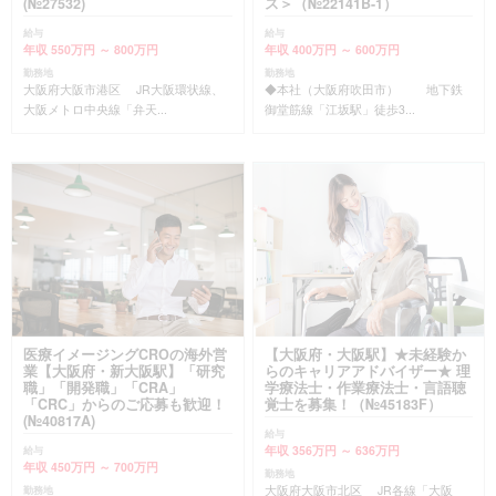
(№27532)
ス＞（№22141B-1）
給与
給与
年収 550万円 ～ 800万円
年収 400万円 ～ 600万円
勤務地
勤務地
大阪府大阪市港区 JR大阪環状線、
◆本社（大阪府吹田市） 地下鉄
大阪メトロ中央線「弁天...
御堂筋線「江坂駅」徒歩3...
医療イメージングCROの海外営
【大阪府・大阪駅】★未経験か
業【大阪府・新大阪駅】「研究
らのキャリアアドバイザー★ 理
職」「開発職」「CRA」
学療法士・作業療法士・言語聴
「CRC」からのご応募も歓迎！
覚士を募集！（№45183F）
(№40817A)
給与
年収 356万円 ～ 636万円
給与
年収 450万円 ～ 700万円
勤務地
大阪府大阪市北区 JR各線「大阪
勤務地