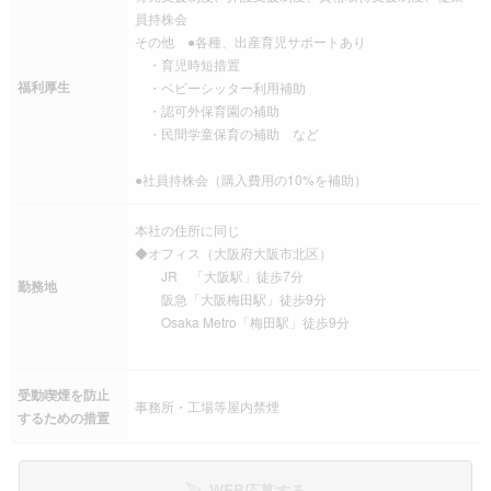
員持株会
その他 ●各種、出産育児サポートあり
・育児時短措置
福利厚生
・ベビーシッター利用補助
・認可外保育園の補助
・民間学童保育の補助 など
●社員持株会（購入費用の10%を補助）
本社の住所に同じ
◆オフィス（大阪府大阪市北区）
JR 「大阪駅」徒歩7分
勤務地
阪急「大阪梅田駅」徒歩9分
Osaka Metro「梅田駅」徒歩9分
受動喫煙を防止
事務所・工場等屋内禁煙
するための措置
WEB応募する