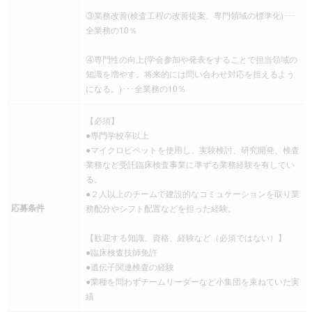
③業務改善(検査工程の改善提案、専門領域の標準化)･･･
全業務の10％
④専門性の向上(学会参加や発表をすることで担当領域の
知識を増やす。将来的には問い合わせ対応を担えるよう
になる。)･･･全業務の10％
【必須】
●専門学校卒以上
●マイクロピペットを使用し、実験検討、研究開発、検査
業務など受託臨床検査事業に準ずる業務経験を有してい
る。
●２人以上のチームで建設的なコミュケーションを取り業
応募条件
務配分やシフト配置などを担った経験。
【歓迎する知識、資格、経験など（必須ではない）】
●臨床検査技師免許
●遺伝子関連検査の経験
●業種を問わずチームリーダーなど小集団を束ねていた実
績