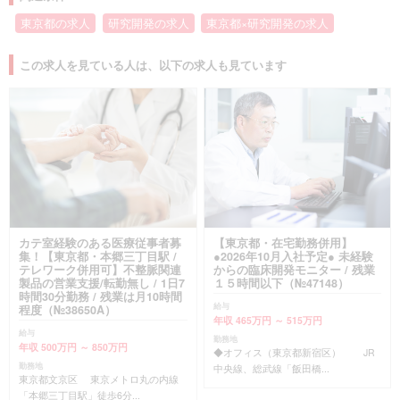
東京都の求人
研究開発の求人
東京都×研究開発の求人
この求人を見ている人は、以下の求人も見ています
カテ室経験のある医療従事者募
【東京都・在宅勤務併用】
集！【東京都・本郷三丁目駅 /
●2026年10月入社予定● 未経験
テレワーク併用可】不整脈関連
からの臨床開発モニター / 残業
製品の営業支援/転勤無し / 1日7
１５時間以下（№47148）
時間30分勤務 / 残業は月10時間
給与
程度（№38650A）
年収 465万円 ～ 515万円
給与
勤務地
年収 500万円 ～ 850万円
◆オフィス（東京都新宿区） JR
勤務地
中央線、総武線「飯田橋...
東京都文京区 東京メトロ丸の内線
「本郷三丁目駅」徒歩6分...