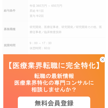
年収 360万円 ～ 650万円
給与条件
昇給 年1回
賞与 年2回
研究開発、医療従事者、研究開発／研究開発その他、医
募集職種
療従事者／臨床検査技師
9：00 ～ 17：30
就業時間
休憩時間：60分
残業
残業は月により変動あり
年末年始、有給休暇、慶弔休暇、産前産後休暇、介護休
暇、年間休日120日以上
休日休暇
その他
・週休2日制（土・日休み、日・月休み等シフトによる）
※所属部署・勤務地により休日を振替えることがある
手当
交通費（通勤手当）、退職金制度