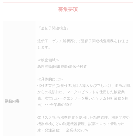
募集要項
『遺伝子関連検査』
遺伝子・ゲノム解析部にて遺伝子関連検査業務をお任せ
します。
≪検査領域≫
悪性腫瘍(固形腫瘍)遺伝子検査
≪具体的には≫
①検査業務(新規検査項目の導入及び立ち上げ、血液/組織
からの核酸抽出、マイクロピペットを使用した検査業
務、次世代シークエンサーを用いたゲノム解析業務を担
業務内容
当）･･･全業務の60％
②リスク管理(標準物質を使用した精度管理、機器間差や
機器点検などの測定機器管理、試薬のロット管理や出
庫・発注業務)･･･全業務の20％