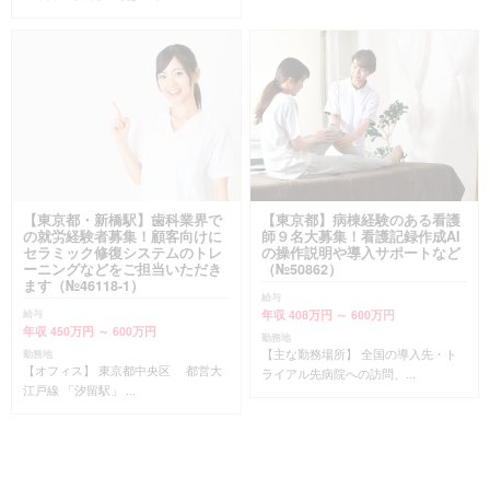
【東京都・新橋駅】歯科業界で
【東京都】病棟経験のある看護
の就労経験者募集！顧客向けに
師９名大募集！看護記録作成AI
セラミック修復システムのトレ
の操作説明や導入サポートなど
ーニングなどをご担当いただき
（№50862）
ます（№46118-1）
給与
年収 408万円 ～ 600万円
給与
年収 450万円 ～ 600万円
勤務地
【主な勤務場所】 全国の導入先・ト
勤務地
【オフィス】 東京都中央区 都営大
ライアル先病院への訪問、...
江戸線 「汐留駅」 ...