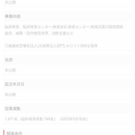
非公開
事業内容
臨床検査、臨床検査センター,検査会社,検査センター,検査試薬の製造開発・
販売、滅菌・院内物流管理、治験支援など
◎健康経営優良法人(大規模法人部門) ホワイト500を取得
住所
非公開
設立年月日
非公開
従業員数
1,471名（臨時雇用者数 746名）（2023年3月現在）
関連条件