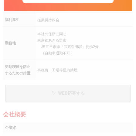
社会保険
健康保険、厚生年金保険、雇用保険、労災保険
福利厚生
従業員持株会
本社の住所に同じ
東京都あきる野市
勤務地
JR五日市線「武蔵引田駅」徒歩2分
（自動車通勤不可）
受動喫煙を防止
事務所・工場等屋内禁煙
するための措置
WEB応募する
会社概要
企業名