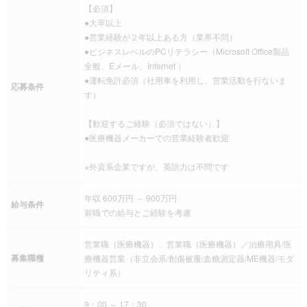
【必須】
●大卒以上
●営業経験が２年以上ある方（業界不問）
●ビジネスレベルのPCリテラシー（Microsoft Office製品
全般、Eメール、Internet ）
●運転免許必須（社用車を利用し、営業活動を行ないま
応募条件
す）
【歓迎するご経験（必須ではない）】
●医療機器メーカーでの営業経験者歓迎
※外資系企業ですが、英語力は不問です
年収 600万円 ～ 900万円
給与条件
前職での給与とご経験を考慮
営業職（医療機器）、営業職（医療機器）／治療用具/医
募集職種
療機器営業（非立会系/創傷被覆/血糖測定器/ME機器/モダ
リティ系）
9：00 ～ 17：30