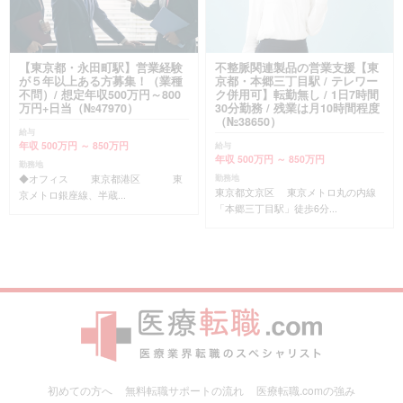
【東京都・永田町駅】営業経験
不整脈関連製品の営業支援【東
が５年以上ある方募集！（業種
京都・本郷三丁目駅 / テレワー
不問）/ 想定年収500万円～800
ク併用可】転勤無し / 1日7時間
万円+日当（№47970）
30分勤務 / 残業は月10時間程度
（№38650）
給与
年収 500万円 ～ 850万円
給与
年収 500万円 ～ 850万円
勤務地
◆オフィス 東京都港区 東
勤務地
東京都文京区 東京メトロ丸の内線
京メトロ銀座線、半蔵...
「本郷三丁目駅」徒歩6分...
初めての方へ
無料転職サポートの流れ
医療転職.comの強み