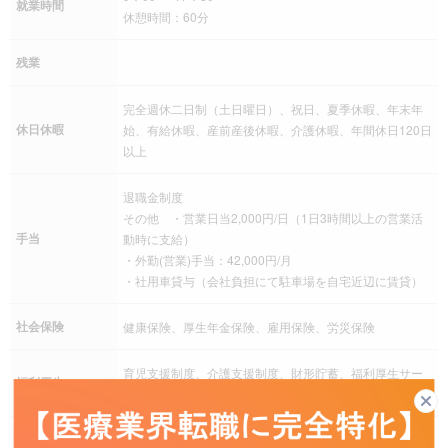
就業時間
休憩時間：60分
残業
完全週休二日制（土日曜日）、祝日、夏季休暇、年末年
休日休暇
始、有給休暇、産前産後休暇、介護休暇、年間休日120日
以上
退職金制度
その他 ・営業日当2,000円/日（1日3時間以上の営業活
手当
動時に支給）
・外勤(営業)手当：42,000円/月
・社用車貸与（会社負担にて駐車場を自宅近辺に賃貸）
社会保険
健康保険、厚生年金保険、雇用保険、労災保険
育児支援制度、介護支援制度、財形貯蓄、福利厚生サー
福利厚生
ビス加入
【担当エリア】東京都