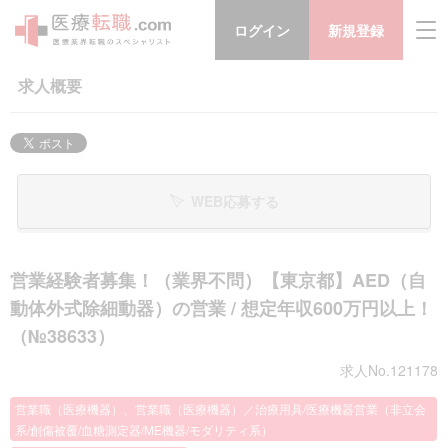
ログイン
新規登録
求人概要
WEB応募する
営業経験者募集！（業界不問）【東京都】AED（自
動体外式除細動器）の営業 / 想定年収600万円以上！
（№38633）
求人No.121178
営業職（医療機器）、営業職（医療機器）／治療用具/医療機器営業（非立会
系/創傷被覆/血糖測定器/ME機器/モダリティ系）