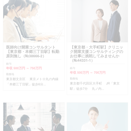
医師向け開業コンサルタント
【東京都・大手町駅】クリニッ
【東京都・本郷三丁目駅】転勤
ク開業支援コンサルティングの
原則無し（№38666-2）
お仕事に挑戦してみませんか
（№44331-1）
給与
年収 500万円 ～ 750万円
給与
年収 500万円 ～ 700万円
勤務地
東京都文京区 東京メトロ丸の内線
勤務地
東京都千代田区大手町 JR「東京
「本郷三丁目駅」徒歩6分...
駅」徒歩7分 丸ノ内...