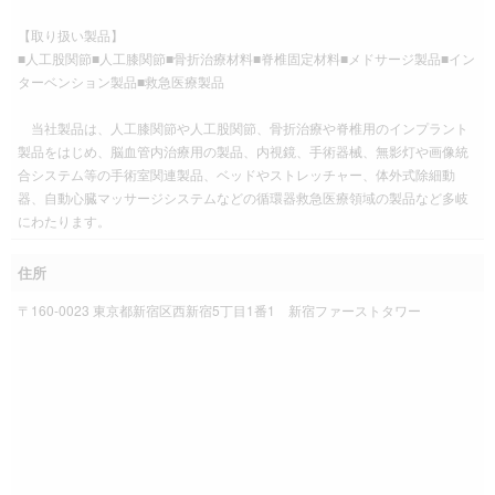
【取り扱い製品】
■人工股関節■人工膝関節■骨折治療材料■脊椎固定材料■メドサージ製品■イン
ターベンション製品■救急医療製品
当社製品は、人工膝関節や人工股関節、骨折治療や脊椎用のインプラント
製品をはじめ、脳血管内治療用の製品、内視鏡、手術器械、無影灯や画像統
合システム等の手術室関連製品、ベッドやストレッチャー、体外式除細動
器、自動心臓マッサージシステムなどの循環器救急医療領域の製品など多岐
にわたります。
住所
〒160-0023 東京都新宿区西新宿5丁目1番1 新宿ファーストタワー