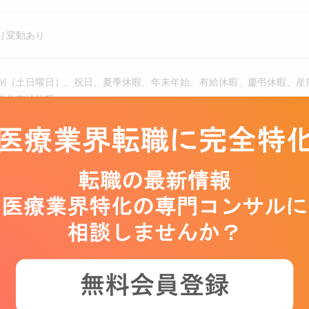
り変動あり
制（土日曜日）、祝日、夏季休暇、年末年始、有給休暇、慶弔休暇、産前
単位有給休暇
通費（通勤手当）、家族手当、退職金制度
年金
生年金保険、雇用保険、労災保険
、介護支援制度、社宅・家賃補助制度、従業員持株会、財形貯蓄、慶弔