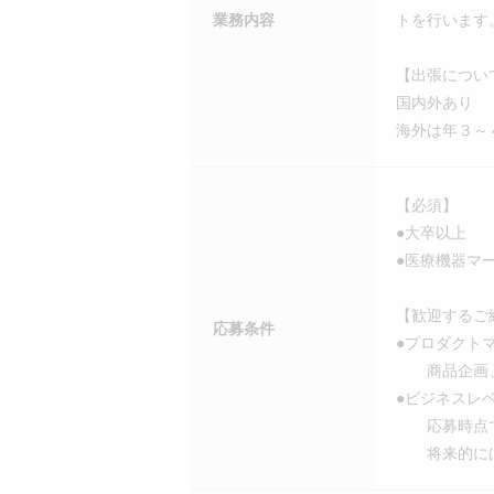
業務内容
トを行います
【出張につい
国内外あり
海外は年３～
【必須】
●大卒以上
●医療機器マ
【歓迎するご
応募条件
●プロダクト
商品企画、
●ビジネスレベ
応募時点で
将来的には