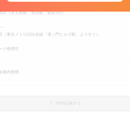
勤務地
区（京王新線「初台駅」徒歩3分）
頃～
（東京メトロ日比谷線「虎ノ門ヒルズ駅」よりすぐ）
ーク併用可
等屋内禁煙
WEB応募する