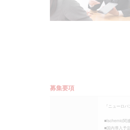
募集要項
『ニューロバ
■Ische
■国内導入予