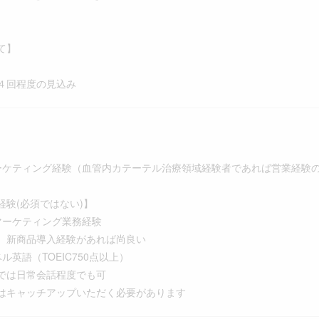
。
て】
４回程度の見込み
ーケティング経験（血管内カテーテル治療領域経験者であれば営業経験
経験(必須ではない)】
マーケティング業務経験
新商品導入経験があれば尚良い
ル英語（TOEIC750点以上）
は日常会話程度でも可
キャッチアップいただく必要があります