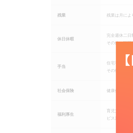
残業
残業は月によ
完全週休二日
休日休暇
その他 時間
住宅手当、交
手当
その他 企業
社会保険
健康保険、厚
育児支援制度
福利厚生
ビス加入