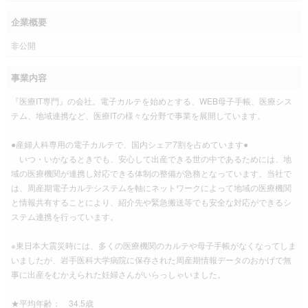
企業概要
非公開
事業内容
『医療IT専門』の会社。電子カルテを始めとする、WEB母子手帳、医療シス
テム、地域連携など、医療ITの様々な分野で事業を展開しています。
●産婦人科専用の電子カルテで、国内シェア7割を占めています●
いつ・いかなるときでも、安心して出産できる世の中であるためには、地
域の医療機関が連携し対応できる体制の整備が急務となっています。当社で
は、周産期電子カルテシステムを軸にネットワークによって地域の医療機関
と情報共有することにより、紹介先や緊急搬送等でも安全な対応ができるシ
ステム連携を行っています。
※東日本大震災時には、多くの医療機関のカルテや母子手帳がなくなってしま
いましたが、岩手医科大学病院に保存された周産期情報データのおかげで無
事に出産をむかえられた妊婦さんがいらっしゃいました。
★平均年齢： 34.5歳