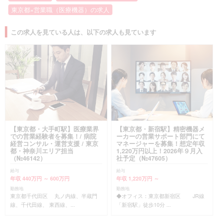
東京都×営業職（医療機器）の求人
この求人を見ている人は、以下の求人も見ています
【東京都・大手町駅】医療業界
【東京都・新宿駅】精密機器メ
での営業経験者を募集！/ 病院
ーカーの営業サポート部門にて
経営コンサル・運営支援 / 東京
マネージャーを募集！想定年収
都・神奈川エリア担当
1,220万円以上！2026年９月入
（№46142）
社予定（№47605）
給与
給与
年収 440万円 ～ 600万円
年収 1,220万円 ～
勤務地
勤務地
東京都千代田区 丸ノ内線、半蔵門
◆オフィス：東京都新宿区 JR線
線、千代田線、 東西線、...
「新宿駅」徒歩10分 ...