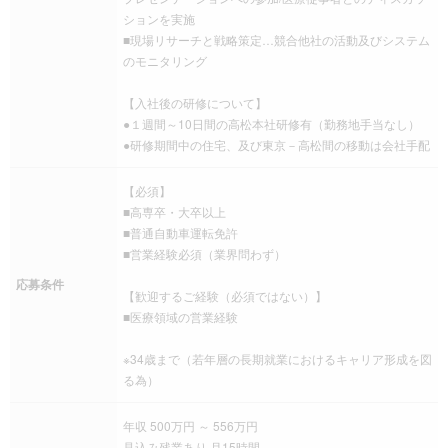
ションを実施
■現場リサーチと戦略策定…競合他社の活動及びシステム
のモニタリング
【入社後の研修について】
●１週間～10日間の高松本社研修有（勤務地手当なし）
●研修期間中の住宅、及び東京－高松間の移動は会社手配
【必須】
■高専卒・大卒以上
■普通自動車運転免許
■営業経験必須（業界問わず）
応募条件
【歓迎するご経験（必須ではない）】
■医療領域の営業経験
※34歳まで（若年層の長期就業におけるキャリア形成を図
る為）
年収 500万円 ～ 556万円
見込み残業あり 月15時間