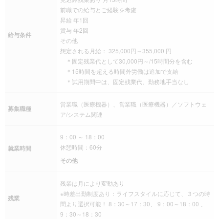
前職での給与とご経験を考慮
昇給 年1回
賞与 年2回
給与条件
その他
想定される月給： 325,000円～355,000 円
＊固定残業代として30,000円～/15時間分を含む
＊15時間を超える時間外労働は追加で支給
＊試用期間中は、固定残業代、勤務地手当なし
営業職（医療機器）、営業職（医療機器）／ソフトウェ
募集職種
ア/システム関連
9：00 ～ 18：00
休憩時間：60分
就業時間
その他
残業は月により変動あり
※時差出勤制度あり：ライフスタイルに応じて、３つの時
残業
間より選択可能！ 8：30～17：30、 9：00～18：00 、
9：30～18：30