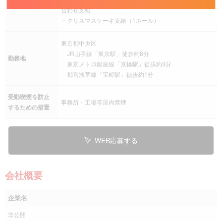
合わせ支給
・クリスマスケーキ支給（1ホール）
東京都中央区
JR山手線「東京駅」徒歩約8分
勤務地
東京メトロ銀座線「京橋駅」徒歩約3分
都営浅草線「宝町駅」徒歩約1分
受動喫煙を防止
事務所・工場等屋内禁煙
するための措置
WEB応募する
会社概要
企業名
非公開