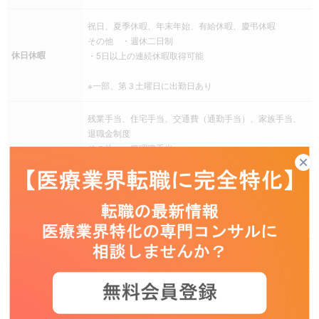
祝日、夏季休暇、年末年始、有給休暇、慶弔休暇
その他 ・週休二日制
休日休暇
・5日以上の連続休暇取得可能
※一部、第３土曜日に出勤日あり
残業手当、住宅手当、交通費（通勤手当）、家族手当、
退職金制度
その他 ・管理職手当
・専門職手当
手当
・勤務地手当
・出張手当 他
・確定給付企業年金
社会保険
健康保険、厚生年金保険、雇用保険、労災保険
育児支援制度、介護支援制度、資格取得支援制度、慶弔
災害見舞金制度
福利厚生
その他 ・配偶者の誕生日に祝花またはフルーツの盛り