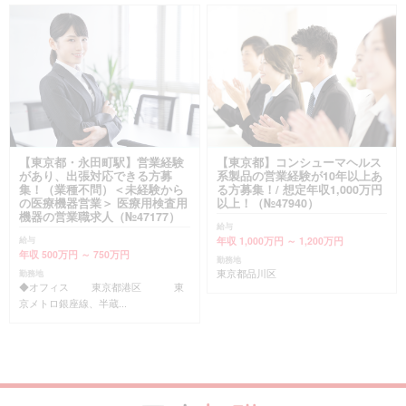
【東京都・永田町駅】営業経験
【東京都】コンシューマヘルス
があり、出張対応できる方募
系製品の営業経験が10年以上あ
集！（業種不問）＜未経験から
る方募集！/ 想定年収1,000万円
の医療機器営業＞ 医療用検査用
以上！（№47940）
機器の営業職求人（№47177）
給与
年収 1,000万円 ～ 1,200万円
給与
年収 500万円 ～ 750万円
勤務地
東京都品川区
勤務地
◆オフィス 東京都港区 東
京メトロ銀座線、半蔵...