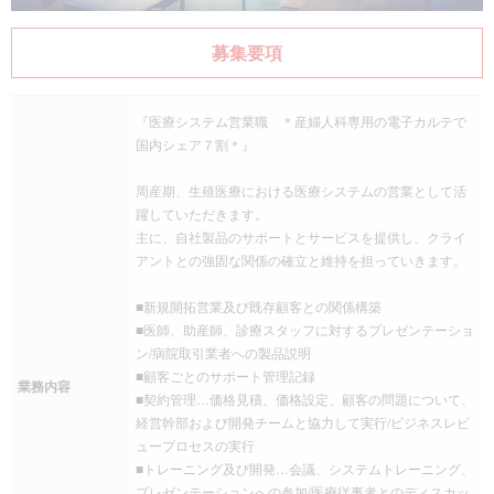
募集要項
『医療システム営業職 ＊産婦人科専用の電子カルテで
国内シェア７割＊』
周産期、生殖医療における医療システムの営業として活
躍していただきます。
主に、自社製品のサポートとサービスを提供し、クライ
アントとの強固な関係の確立と維持を担っていきます。
■新規開拓営業及び既存顧客との関係構築
■医師、助産師、診療スタッフに対するプレゼンテーショ
ン/病院取引業者への製品説明
■顧客ごとのサポート管理記録
業務内容
■契約管理…価格見積、価格設定、顧客の問題について、
経営幹部および開発チームと協力して実行/ビジネスレビ
ュープロセスの実行
■トレーニング及び開発…会議、システムトレーニング、
プレゼンテーションへの参加/医療従事者とのディスカッ