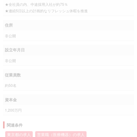
★全社員の内、中途採用入社が約75％
★連続5日以上の計画的なリフレッシュ休暇を推進
住所
非公開
設立年月日
非公開
従業員数
約50名
資本金
1,200万円
関連条件
東京都の求人
営業職（医療機器）の求人