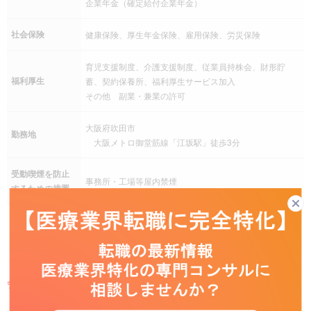
企業年金（確定給付企業年金）
社会保険
健康保険、厚生年金保険、雇用保険、労災保険
育児支援制度、介護支援制度、従業員持株会、財形貯
福利厚生
蓄、契約保養所、福利厚生サービス加入
その他 副業・兼業の許可
大阪府吹田市
勤務地
大阪メトロ御堂筋線「江坂駅」徒歩3分
受動喫煙を防止
事務所・工場等屋内禁煙
するための措置
WEB応募する
会社概要