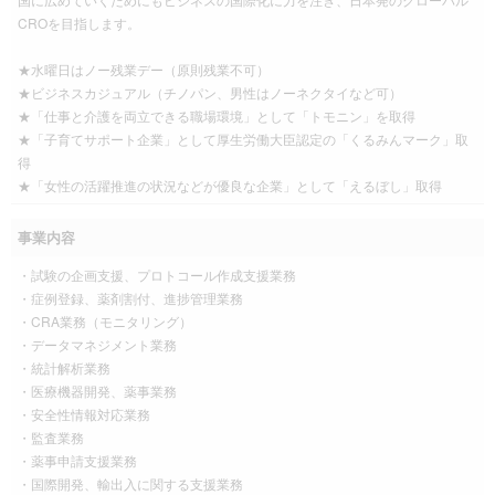
CROを目指します。
★水曜日はノー残業デー（原則残業不可）
★ビジネスカジュアル（チノパン、男性はノーネクタイなど可）
★「仕事と介護を両立できる職場環境」として「トモニン」を取得
★「子育てサポート企業」として厚生労働大臣認定の「くるみんマーク」取
得
★「女性の活躍推進の状況などが優良な企業」として「えるぼし」取得
事業内容
・試験の企画支援、プロトコール作成支援業務
・症例登録、薬剤割付、進捗管理業務
・CRA業務（モニタリング）
・データマネジメント業務
・統計解析業務
・医療機器開発、薬事業務
・安全性情報対応業務
・監査業務
・薬事申請支援業務
・国際開発、輸出入に関する支援業務