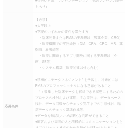
■引合い対応、プレゼンテーション（英語プレゼンの場合
もあり）
【必須】
●大卒以上
●下記のいずれかの要件を満たす方
・臨床開発またはPMSの実務経験（製薬企業、CRO）
・医療機関での実務経験（DM、CRA、CRC、MR、薬
剤師、看護師等）
・医療に関連するアプリ開発に関する実務経験（企
画、SE等）
・システム構築（医療関連以外も含む）
●積極的にデータマネジメント* を学習し、将来的には
PMSのプロフェッショナルになる意思があること
*→ 収集した臨床データを解析できる状態にするための
プロセスの検討および運用。主な業務は、データベース
設計、データ回収からチェック完了までの手順検討、臨
応募条件
床データのチェック基準作成等。
●データを確認しつつ論理的な判断ができること
●顧客および周囲の人と積極的にコミュニケーションをと
りプロジェクト推進のため自律的な行動がとれること