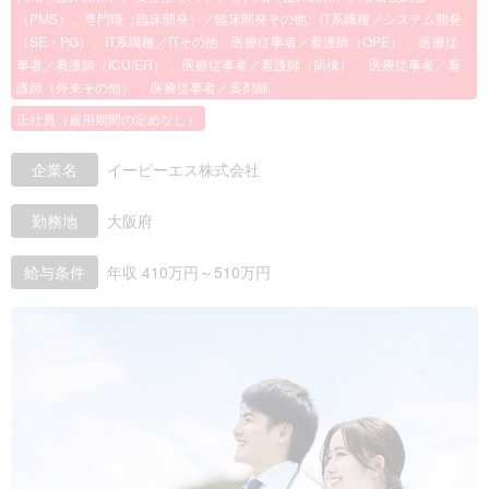
（PMS）、専門職（臨床開発）／臨床開発その他、IT系職種／システム開発
（SE・PG）、IT系職種／ITその他、医療従事者／看護師（OPE） 、医療従
事者／看護師（ICU/ER） 、医療従事者／看護師（病棟） 、医療従事者／看
護師（外来その他） 、医療従事者／薬剤師
正社員（雇用期間の定めなし）
企業名
イーピーエス株式会社
勤務地
大阪府
給与条件
年収 410万円～510万円