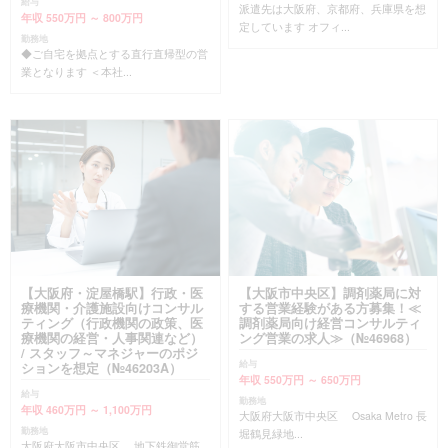
給与
派遣先は大阪府、京都府、兵庫県を想
年収 550万円 ～ 800万円
定しています オフィ...
勤務地
◆ご自宅を拠点とする直行直帰型の営
業となります ＜本社...
【大阪府・淀屋橋駅】行政・医
【大阪市中央区】調剤薬局に対
療機関・介護施設向けコンサル
する営業経験がある方募集！≪
ティング（行政機関の政策、医
調剤薬局向け経営コンサルティ
療機関の経営・人事関連など）
ング営業の求人≫（№46968）
/ スタッフ～マネジャーのポジ
給与
ションを想定（№46203A）
年収 550万円 ～ 650万円
給与
勤務地
年収 460万円 ～ 1,100万円
大阪府大阪市中央区 Osaka Metro 長
勤務地
堀鶴見緑地...
大阪府大阪市中央区 地下鉄御堂筋