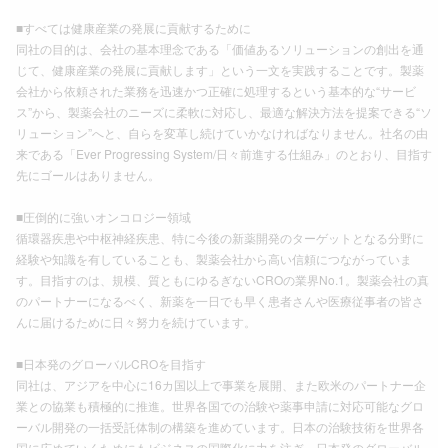
■すべては健康産業の発展に貢献するために
同社の目的は、会社の基本理念である「価値あるソリューションの創出を通
じて、健康産業の発展に貢献します」という一文を実践することです。製薬
会社から依頼された業務を迅速かつ正確に処理するという基本的な“サービ
ス”から、製薬会社のニーズに柔軟に対応し、最適な解決方法を提案できる“ソ
リューション”へと、自らを変革し続けていかなければなりません。社名の由
来である「Ever Progressing System/日々前進する仕組み」のとおり、目指す
先にゴールはありません。
■圧倒的に強いオンコロジー領域
循環器疾患や中枢神経疾患、特に今後の新薬開発のターゲットとなる分野に
経験や知識を有していることも、製薬会社から高い信頼につながっていま
す。目指すのは、規模、質ともにゆるぎないCROの業界No.1。製薬会社の真
のパートナーになるべく、新薬を一日でも早く患者さんや医療従事者の皆さ
んに届けるために日々努力を続けています。
■日本発のグローバルCROを目指す
同社は、アジアを中心に16カ国以上で事業を展開、また欧米のパートナー企
業との協業も積極的に推進。世界各国での治験や薬事申請に対応可能なグロ
ーバル開発の一括受託体制の構築を進めています。日本の治験技術を世界各
国に広めていくためにもビジネスの国際化に力を注ぎ、日本発のグローバル