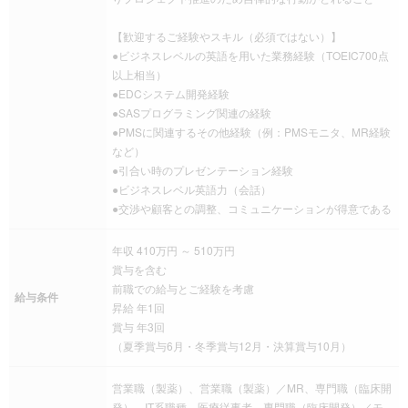
【歓迎するご経験やスキル（必須ではない）】
●ビジネスレベルの英語を用いた業務経験（TOEIC700点
以上相当）
●EDCシステム開発経験
●SASプログラミング関連の経験
●PMSに関連するその他経験（例：PMSモニタ、MR経験
など）
●引合い時のプレゼンテーション経験
●ビジネスレベル英語力（会話）
●交渉や顧客との調整、コミュニケーションが得意である
年収 410万円 ～ 510万円
賞与を含む
前職での給与とご経験を考慮
給与条件
昇給 年1回
賞与 年3回
（夏季賞与6月・冬季賞与12月・決算賞与10月）
営業職（製薬）、営業職（製薬）／MR、専門職（臨床開
発）、IT系職種、医療従事者、専門職（臨床開発）／モ