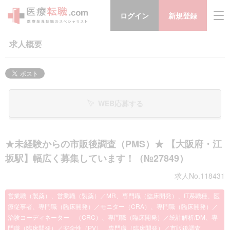
ログイン
新規登録
求人概要
WEB応募する
★未経験からの市販後調査（PMS）★ 【大阪府・江
坂駅】幅広く募集しています！（№27849）
求人No.118431
営業職（製薬）、営業職（製薬）／MR、専門職（臨床開発）、IT系職種、医
療従事者、専門職（臨床開発）／モニター（CRA）、専門職（臨床開発）／
治験コーディネーター （CRC）、専門職（臨床開発）／統計解析/DM、専
門職（臨床開発）／安全性（PV）、専門職（臨床開発）／市販後調査