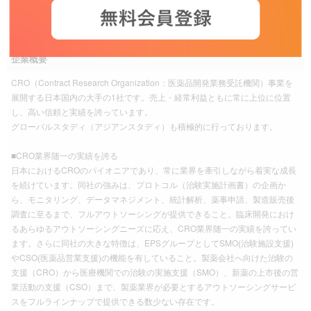
企業名
イーピーエス株式会社
企業概要
CRO（Contract Research Organization：医薬品開発業務受託機関）事業を
展開する日本国内の大手の1社です。売上・経常利益ともに常に上位に位置
し、高い信頼と実績を誇っています。
グローバルスタディ（アジアンスタディ）も積極的に行っております。
■CRO業界随一の実績を誇る
日本におけるCROのパイオニアであり、常に業界を牽引しながら着実な成長
を続けています。同社の強みは、プロトコル（治験実施計画書）の企画か
ら、モニタリング、データマネジメント、統計解析、薬事申請、製造販売後
調査に至るまで、フルアウトソーシングが提供できること。臨床開発におけ
るあらゆるアウトソーシングニーズに応え、CRO業界随一の実績を誇ってい
ます。さらに同社の大きな特徴は、EPSグループとしてSMO(治験施設支援)
やCSO(医薬品営業支援)の機能を有していること。製薬会社へ向けた治験の
支援（CRO）から医療機関での治験の実施支援（SMO）、新薬の上市後の営
業活動の支援（CSO）まで、製薬業界が必要とするアウトソーシングサービ
スをフルラインナップで提供できる数少ない存在です。