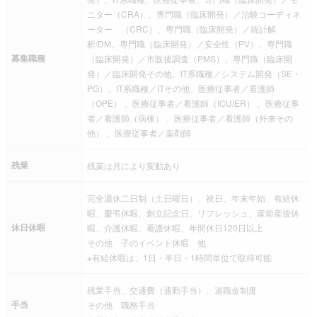
ニター（CRA）、専門職（臨床開発）／治験コーディネ
ーター （CRC）、専門職（臨床開発）／統計解
析/DM、専門職（臨床開発）／安全性（PV）、専門職
募集職種
（臨床開発）／市販後調査（PMS）、専門職（臨床開
発）／臨床開発その他、IT系職種／システム開発（SE・
PG）、IT系職種／ITその他、医療従事者／看護師
（OPE） 、医療従事者／看護師（ICU/ER） 、医療従事
者／看護師（病棟） 、医療従事者／看護師（外来その
他） 、医療従事者／薬剤師
残業
残業は月により変動あり
完全週休二日制（土日曜日）、祝日、年末年始、有給休
暇、慶弔休暇、創立記念日、リフレッシュ、産前産後休
休日休暇
暇、介護休暇、看護休暇、年間休日120日以上
その他 子のイベント休暇 他
※有給休暇は、1日・半日・1時間単位で取得可能
残業手当、交通費（通勤手当）、退職金制度
手当
その他 職務手当