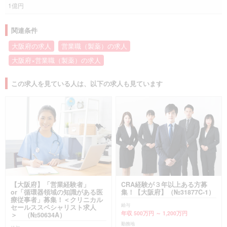
1億円
関連条件
大阪府の求人
営業職（製薬）の求人
大阪府×営業職（製薬）の求人
この求人を見ている人は、以下の求人も見ています
【大阪府】「営業経験者」
CRA経験が３年以上ある方募
or「循環器領域の知識がある医
集！【大阪府】（№31877C-1）
療従事者」募集！＜クリニカル
給与
セールススペシャリスト求人
年収 500万円 ～ 1,200万円
＞ （№50634A）
勤務地