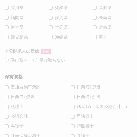
香川県
愛媛県
高知県
福岡県
佐賀県
長崎県
熊本県
大分県
宮崎県
鹿児島県
沖縄県
海外
非公開求人の受信
必須
受け取る
受け取らない
保有資格
普通自動車免許
日商簿記3級
日商簿記2級
日商簿記1級
税理士
USCPA（米国公認会計士）
公認会計士
司法書士
弁護士
行政書士
社会保険労務士
弁理士