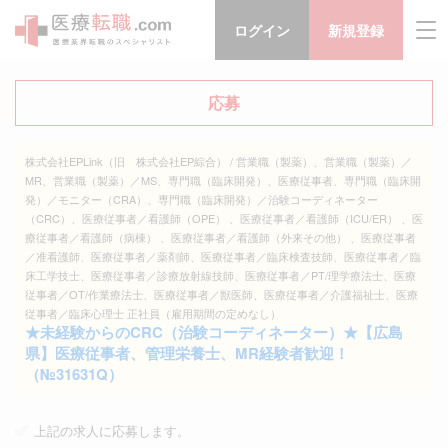
ログイン
新規登録
応募
株式会社EPLink（旧 株式会社EP綜合） / 営業職（製薬）、営業職（製薬）／
MR、営業職（製薬）／MS、専門職（臨床開発）、医療従事者、専門職（臨床開
発）／モニター（CRA）、専門職（臨床開発）／治験コーディネーター
（CRC）、医療従事者／看護師（OPE） 、医療従事者／看護師（ICU/ER） 、医
療従事者／看護師（病棟） 、医療従事者／看護師（外来その他） 、医療従事者
／准看護師、医療従事者／薬剤師、医療従事者／臨床検査技師、医療従事者／臨
床工学技士、医療従事者／診療放射線技師、医療従事者／PT/理学療法士、医療
従事者／OT/作業療法士、医療従事者／獣医師、医療従事者／介護福祉士、医療
従事者／臨床心理士 正社員（雇用期間の定めなし）
★未経験からのCRC（治験コーディネーター）★【広島
県】医療従事者、管理栄養士、MR経験者歓迎！
（№31631Q）
上記の求人に応募します。