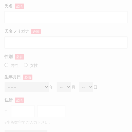
氏名
必須
氏名フリガナ
必須
性別
必須
男性
女性
生年月日
必須
年
月
日
住所
必須
〒
-
※半角数字でご入力下さい。