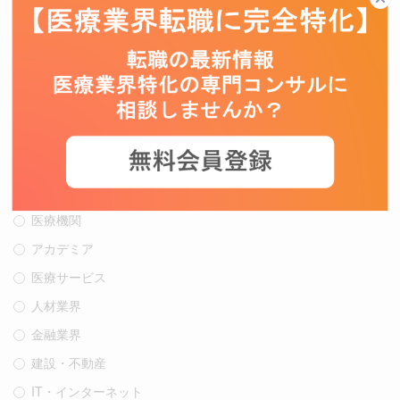
製薬メーカー（後発）
その他（再生医療・バイオ・原薬等）メーカー
コンシューマーヘルスケア
輸入商社
医薬品卸
CSO
CRO/SMO/CMO
医療機関
アカデミア
医療サービス
人材業界
金融業界
建設・不動産
IT・インターネット