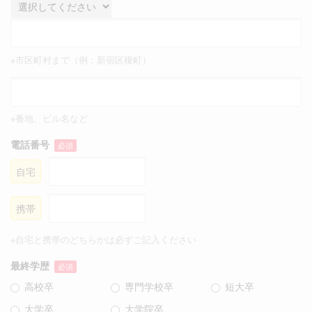
※市区町村まで（例：新宿区榎町）
※番地、ビル名など
電話番号
必須
自宅
携帯
※自宅と携帯のどちらかは必ずご記入ください
最終学歴
必須
高校卒
専門学校卒
短大卒
大学卒
大学院卒