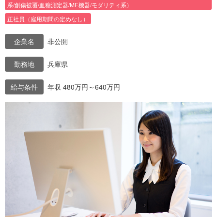
系/創傷被覆/血糖測定器/ME機器/モダリティ系）
正社員（雇用期間の定めなし）
企業名
非公開
勤務地
兵庫県
給与条件
年収 480万円～640万円