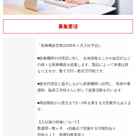
募集要項
『医療機器営業(2026年１月入社予定)』
■医療機関や代理店に対し、生体情報モニタや血圧計など
の様々な医療機器を提案します。製品によって単価は異
なりますが、数十万円～数百万円程です。
■販売代理店と協力しながら医療機関へ訪問し、医師や看
護師、臨床工学技士らに対して提案活動を行います。
■商談開始から受注まで2～3年を要する大型案件もありま
す。
【入社後の研修について】
数週間～数ヶ月 ※別拠点で実施する可能性あり
別途ＯＪＴ、階層別教育有り