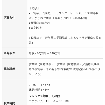
【必須】
●「営業」「販売」「カウンターセールス」「医療従事
応募条件
者」などのご経験 １年６ヶ月以上（業界不問）
●普通自動車免許
●大卒以上
※33歳まで（若年層の長期就業によるキャリア形成を図る
為）
給与条件
年収 480万円 ～ 640万円
営業職（医療機器）、営業職（医療機器）／治療用具/医
募集職種
療機器営業（非立会系/創傷被覆/血糖測定器/ME機器/モダ
リティ系）
9：00 ～ 17：45
休憩時間：45分
フレックス勤務、その他
コアタイム：11：30 ～ 13：30
就業時間