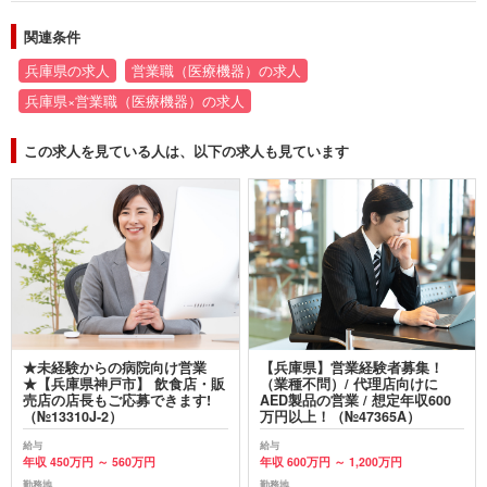
関連条件
兵庫県の求人
営業職（医療機器）の求人
兵庫県×営業職（医療機器）の求人
この求人を見ている人は、以下の求人も見ています
★未経験からの病院向け営業
【兵庫県】営業経験者募集！
★【兵庫県神戸市】 飲食店・販
（業種不問）/ 代理店向けに
売店の店長もご応募できます!
AED製品の営業 / 想定年収600
（№13310J-2）
万円以上！（№47365A）
給与
給与
年収 450万円 ～ 560万円
年収 600万円 ～ 1,200万円
勤務地
勤務地