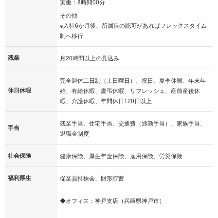
実働：8時間00分
その他
※入社6か月後、所属長の認可があればフレックスタイム
制へ移行
残業
月20時間以上の見込み
完全週休二日制（土日曜日）、祝日、夏季休暇、年末年
休日休暇
始、有給休暇、慶弔休暇、リフレッシュ、産前産後休
暇、介護休暇、年間休日120日以上
残業手当、住宅手当、交通費（通勤手当）、家族手当、
手当
退職金制度
社会保険
健康保険、厚生年金保険、雇用保険、労災保険
福利厚生
従業員持株会、財形貯蓄
◆オフィス：神戸支店（兵庫県神戸市）