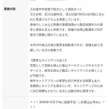
業務内容
入社後半年程度で戦力として成長すべく
①入社時、②入社後50日、③入社後150日の計3回に分か
れた育成プログラムを用意しています。
身体のしくみなど医療の基礎知識から製品知識中心の座
学と実技を交えた内容です。研修の合間は配属先でOJT
形式で業務に慣れていきます。
大半の中途入社者が業界未経験者ですが、研修を経て活
躍している方が多数です。
【豊富なキャリアパスあり】
営業として実績を積んだ後はマーケティングやカスタマ
サービス、経営企画など幅広いキャリアパスを描くこと
が可能です。
毎年キャリアプランの希望を自己申告する制度もあり、
長期的にキャリアを築きたい方、キャリアアップのため
に自己研鑽をされている方には魅力的な環境です。
＊＊＊ 2025年10月下旬に面接予定 / ご応募はお早めに ＊
＊＊