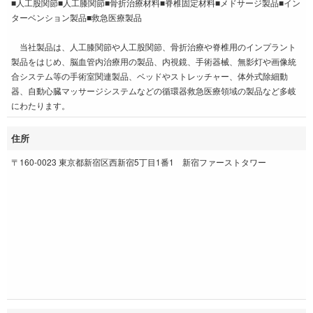
■人工股関節■人工膝関節■骨折治療材料■脊椎固定材料■メドサージ製品■イン
ターベンション製品■救急医療製品
当社製品は、人工膝関節や人工股関節、骨折治療や脊椎用のインプラント
製品をはじめ、脳血管内治療用の製品、内視鏡、手術器械、無影灯や画像統
合システム等の手術室関連製品、ベッドやストレッチャー、体外式除細動
器、自動心臓マッサージシステムなどの循環器救急医療領域の製品など多岐
にわたります。
住所
〒160-0023 東京都新宿区西新宿5丁目1番1 新宿ファーストタワー