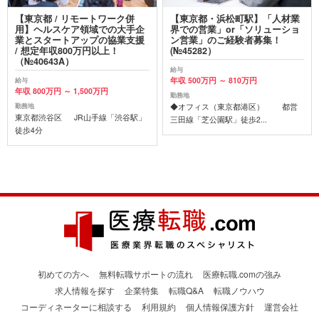
【東京都 / リモートワーク併
【東京都・浜松町駅】「人材業
用】ヘルスケア領域での大手企
界での営業」or「ソリューショ
業とスタートアップの協業支援
ン営業」のご経験者募集！
/ 想定年収800万円以上！
(№45282）
（№40643A）
給与
年収 500万円 ～ 810万円
給与
年収 800万円 ～ 1,500万円
勤務地
◆オフィス（東京都港区） 都営
勤務地
東京都渋谷区 JR山手線「渋谷駅」
三田線「芝公園駅」徒歩2...
徒歩4分
初めての方へ
無料転職サポートの流れ
医療転職.comの強み
求人情報を探す
企業特集
転職Q&A
転職ノウハウ
コーディネーターに相談する
利用規約
個人情報保護方針
運営会社