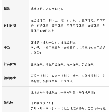
残業
残業は月により変動あり
完全週休二日制（土日曜日）、祝日、夏季休暇、年末年
休日休暇
始、有給休暇、慶弔休暇、産前産後休暇、介護休暇、年
間休日120日以上
交通費（通勤手当）、退職金制度
手当
その他 ・社用車貸与（会社負担にて駐車場を自宅近辺
に賃貸）
社会保険
健康保険、厚生年金保険、雇用保険、労災保険
育児支援制度、介護支援制度、社宅・家賃補助制度、財
福利厚生
形貯蓄、福利厚生サービス加入
北海道から沖縄県まで全国が対象（居住地不問）
勤務地
【勤務スタイル】
テリトリーマネジャーは担当地域を持ち、ご自宅から社