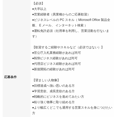
【必須】
●大卒以上
●営業経験者（異業種からのご応募歓迎）
●ビジネスレベルの PC スキル（ Microsoft Office 製品全
般、 E メール、 インターネット検索 ）
●運転免許必須（社用車を利用し、営業活動を行ないま
す）
【歓迎するご経験やスキルなど（必須ではない）】
●官公庁入札業務経験があれば尚可
●B2Bビジネス経験があれば尚可
●代理店ビジネス経験があれば尚可
●新規開拓の経験があれば尚可
応募条件
【望ましい人物像】
●目標達成へ強い思いのある方
●学習意欲、成長意欲のある方
●戦略的にビジネスを進めてみたい方
●粘り強く物事に取り組める方
●より幅広くどこでも通用する営業スキルを身につけたい
方