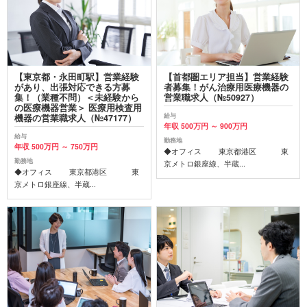
【東京都・永田町駅】営業経験
【首都圏エリア担当】営業経験
があり、出張対応できる方募
者募集！がん治療用医療機器の
集！（業種不問）＜未経験から
営業職求人（№50927）
の医療機器営業＞ 医療用検査用
給与
機器の営業職求人（№47177）
年収 500万円 ～ 900万円
給与
勤務地
年収 500万円 ～ 750万円
◆オフィス 東京都港区 東
勤務地
京メトロ銀座線、半蔵...
◆オフィス 東京都港区 東
京メトロ銀座線、半蔵...