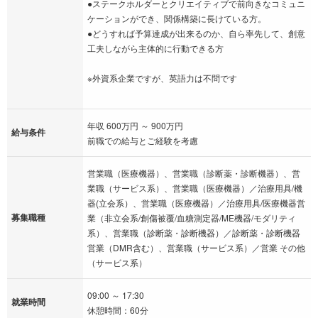
●ステークホルダーとクリエイティブで前向きなコミュニ
ケーションができ、関係構築に長けている方。
●どうすれば予算達成が出来るのか、自ら率先して、創意
工夫しながら主体的に行動できる方
※外資系企業ですが、英語力は不問です
年収 600万円 ～ 900万円
給与条件
前職での給与とご経験を考慮
営業職（医療機器）、営業職（診断薬・診断機器）、営
業職（サービス系）、営業職（医療機器）／治療用具/機
器(立会系）、営業職（医療機器）／治療用具/医療機器営
募集職種
業（非立会系/創傷被覆/血糖測定器/ME機器/モダリティ
系）、営業職（診断薬・診断機器）／診断薬・診断機器
営業（DMR含む）、営業職（サービス系）／営業 その他
（サービス系）
09:00 ～ 17:30
就業時間
休憩時間：60分