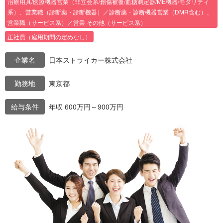
治療用具/医療機器営業（非立会系/創傷被覆/血糖測定器/ME機器/モダリティ
系）、営業職（診断薬・診断機器）／診断薬・診断機器営業（DMR含む）、
営業職（サービス系）／営業 その他（サービス系）
正社員（雇用期間の定めなし）
企業名
日本ストライカー株式会社
勤務地
東京都
給与条件
年収 600万円～900万円