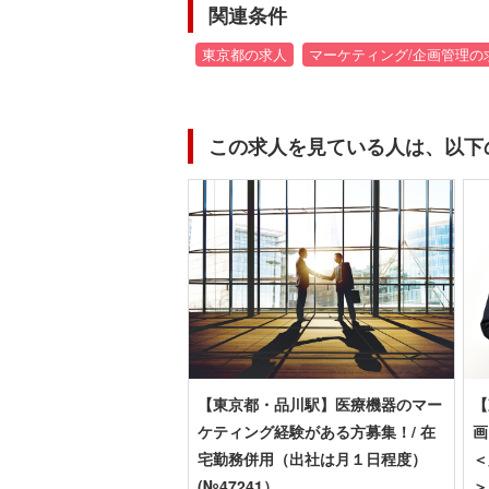
関連条件
東京都の求人
マーケティング/企画管理の
この求人を見ている人は、以下
【東京都・品川駅】医療機器のマー
【
ケティング経験がある方募集！/ 在
画
宅勤務併用（出社は月１日程度）
＜
(№47241）
＞