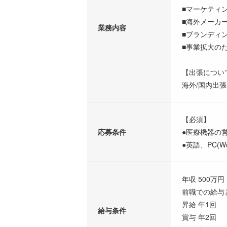
■マーケティ
■海外メーカ
業務内容
■ブランディ
■事業拡大の
【出張につい
海外/国内出
【必須】
応募条件
●医療機器の
●英語、PC(Wo
年収 500万円 
前職での給与
昇給 年1回
給与条件
賞与 年2回