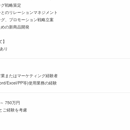
ング戦略策定
ーとのリレーションマネジメント
ング、プロモーション戦略立案
ための新商品開発
て】
張あり
営業またはマーケティング経験者
rd/Excel/PP等)使用業務の経験
～ 750万円
とご経験を考慮