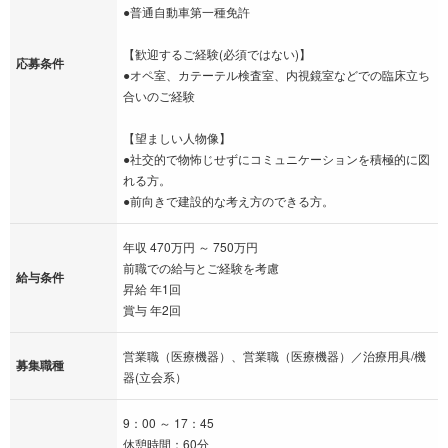
●普通自動車第一種免許
【歓迎するご経験(必須ではない)】
応募条件
●オペ室、カテーテル検査室、内視鏡室などでの臨床立ち
合いのご経験
【望ましい人物像】
●社交的で物怖じせずにコミュニケーションを積極的に図
れる方。
●前向きで建設的な考え方のできる方。
年収 470万円 ～ 750万円
前職での給与とご経験を考慮
給与条件
昇給 年1回
賞与 年2回
営業職（医療機器）、営業職（医療機器）／治療用具/機
募集職種
器(立会系）
9：00 ～ 17：45
休憩時間：60分