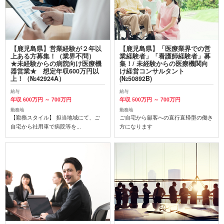
【鹿児島県】営業経験が２年以
【鹿児島県】「医療業界での営
上ある方募集！（業界不問）
業経験者」「看護師経験者」募
★未経験からの病院向け医療機
集！/ 未経験からの医療機関向
器営業★ 想定年収600万円以
け経営コンサルタント
上！（№42924A）
(№50892B)
給与
給与
年収 600万円 ～ 700万円
年収 500万円 ～ 700万円
勤務地
勤務地
【勤務スタイル】 担当地域にて、ご
ご自宅から顧客への直行直帰型の働き
自宅から社用車で病院等を...
方になります