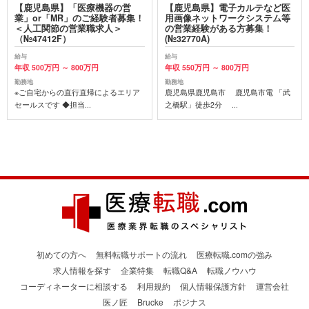
【鹿児島県】「医療機器の営
【鹿児島県】電子カルテなど医
業」or「MR」のご経験者募集！
用画像ネットワークシステム等
＜人工関節の営業職求人＞
の営業経験がある方募集！
（№47412F）
(№32770A)
給与
給与
年収 500万円 ～ 800万円
年収 550万円 ～ 800万円
勤務地
勤務地
※ご自宅からの直行直帰によるエリア
鹿児島県鹿児島市 鹿児島市電 「武
セールスです ◆担当...
之橋駅」徒歩2分 ...
初めての方へ
無料転職サポートの流れ
医療転職.comの強み
求人情報を探す
企業特集
転職Q&A
転職ノウハウ
コーディネーターに相談する
利用規約
個人情報保護方針
運営会社
医ノ匠
Brucke
ポジナス