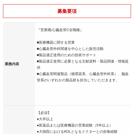
募集要項
『営業職/心臓血管C全職種』
■医療機器に関する営業
■心臓血管外科関連を中心とした販売活動
■製品適正使用のための技術サポート
■製品適正使用に必要となる文献資料・製品関連・情報提
業務内容
供
■心臓血管関連製品（循環器系、心臓血管外科系）、脳血
管系のいずれかの製品群を担当していただきます。
【必須】
●大卒以上
●医薬品または医療機器の営業経験（5年以上）
●大病院におけるKOLとなるドクターとの折衝経験