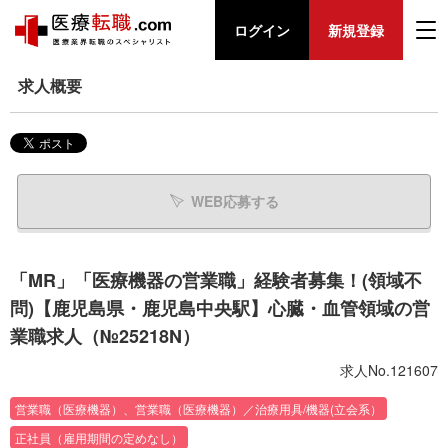
ログイン
新規登録
求人概要
WEB応募する
「MR」「医療機器の営業職」経験者募集！(領域不
問)【鹿児島県・鹿児島中央駅】心臓・血管領域の営
業職求人（№25218N）
求人No.121607
営業職（医療機器）、営業職（医療機器）／治療用具/機器(立会系）
正社員（雇用期間の定めなし）