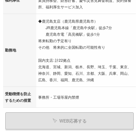
福利厚生
業員持株会、財形貯蓄、慶弔災害見舞金制度、契約保養
所、福利厚生サービス加入
◆鹿児島支店（鹿児島県鹿児島市）
JR鹿児島本線「鹿児島中央駅」徒歩7分
鹿児島市電「高見橋駅」徒歩1分
将来転勤の予定有り
その他 将来的に全国転勤の可能性有り
勤務地
国内支店: 計22拠点
北海道、宮城、新潟、栃木、長野、埼玉、千葉、東京、
神奈川、静岡、愛知、石川、京都、大阪、兵庫、岡山、
広島、香川、福岡、鹿児島、沖縄
受動喫煙を防止
事務所・工場等屋内禁煙
するための措置
WEB応募する