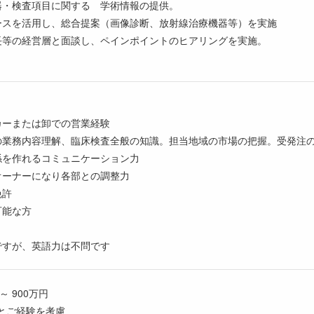
器・検査項目に関する 学術情報の提供。
ースを活用し、総合提案（画像診断、放射線治療機器等）を実施
長等の経営層と面談し、ペインポイントのヒアリングを実施。
カーまたは卸での営業経験
の業務内容理解、臨床検査全般の知識。担当地域の市場の把握。受発注
係を作れるコミュニケーション力
オーナーになり各部との調整力
免許
可能な方
ですが、英語力は不問です
～ 900万円
とご経験を考慮