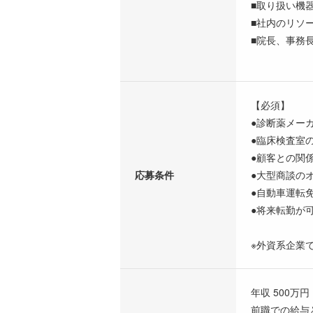
■取り扱い機
■社内のリソ
■院長、事務
【必須】
●診断薬メー
●臨床検査室
●顧客との関
応募条件
●大型商談の
●自動車運転
●将来転勤が
※外資系企業
年収 500万円 
前職での給与