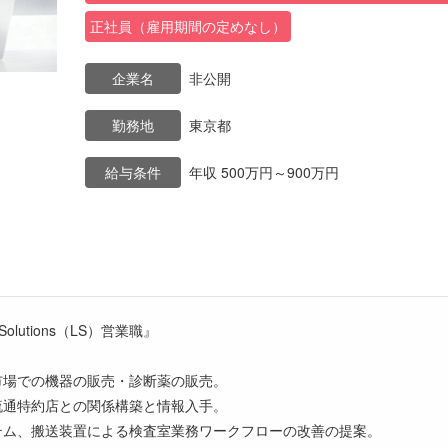
正社員（雇用期間の定めなし）
企業名
非公開
勤務地
東京都
給与条件
年収 500万円～900万円
y Solutions（LS）営業職』
市場での機器の販売・診断薬の販売。
流通特約店との関係構築と情報入手。
テム、搬送装置による検査室業務ワークフローの改善の提案。