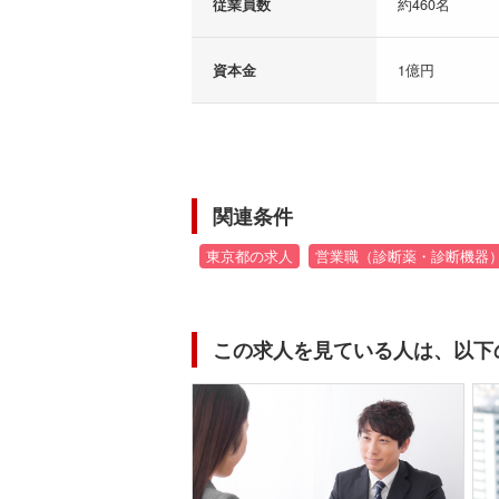
従業員数
約460名
資本金
1億円
関連条件
東京都の求人
営業職（診断薬・診断機器
この求人を見ている人は、以下