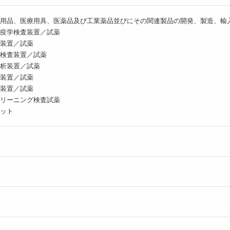
用品、医療用具、医薬品及び工業薬品並びにその関連製品の開発、製造、輸
疫学検査装置／試薬
装置／試薬
検査装置／試薬
析装置／試薬
装置／試薬
装置／試薬
リーニング検査試薬
ット