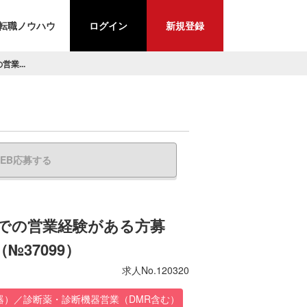
転職ノウハウ
ログイン
新規登録
業...
EB応募する
での営業経験がある方募
37099）
求人No.120320
器）／診断薬・診断機器営業（DMR含む）