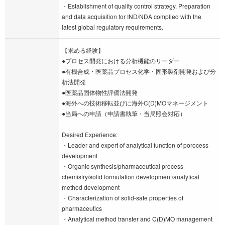
・Establishment of quality control strategy. Preparation
and data acquisition for IND/NDA complied with the
latest global regulatory requirements.
【求める経験】
●プロセス開発における分析機能のリーダー
●有機合成・医薬品プロセス化学・固形製剤開発および分
析法開発
●医薬品固体物性評価法開発
●海外への技術移転並びに海外C(D)MOマネージメント
●当局への申請（申請書執筆・当局照会対応）
Desired Experience:
・Leader and expert of analytical function of porocess
development
・Organic synthesis/pharmaceutical process
chemistry/solid formulation development/analytical
method development
・Characterization of solid-sate properties of
pharmaceutics
・Analytical method transfer and C(D)MO management