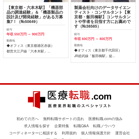
【東京都・六本木駅】「機器部
製薬会社向けのデータサイエン
品の調達経験」＆「機器製品の
ティスト・コンサルタント【東
設計及び開発経験」がある方募
京都・飯田橋駅】コンサルタン
集7！（№50649）
トや学者を目指す方にお薦めで
す（№38585）
給与
年収 550万円 ～ 900万円
給与
年収 600万円 ～ 800万円
勤務地
◆オフィス（東京都港区赤坂）
勤務地
◆オフィス（東京都千代田区）
都営大江戸線「六本木駅」...
JR総武線「飯田橋駅」徒...
初めての方へ
無料転職サポートの流れ
医療転職.comの強み
求人情報を探す
企業特集
転職Q&A
転職ノウハウ
コーディネーターに相談する
利用規約
個人情報保護方針
運営会社