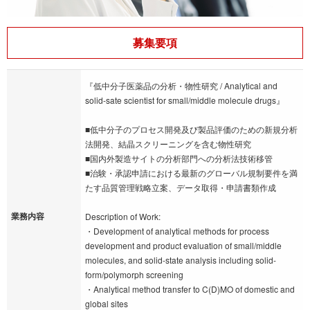
募集要項
『低中分子医薬品の分析・物性研究 / Analytical and
solid-sate scientist for small/middle molecule drugs』
■低中分子のプロセス開発及び製品評価のための新規分析
法開発、結晶スクリーニングを含む物性研究
■国内外製造サイトの分析部門への分析法技術移管
■治験・承認申請における最新のグローバル規制要件を満
たす品質管理戦略立案、データ取得・申請書類作成
業務内容
Description of Work:
・Development of analytical methods for process
development and product evaluation of small/middle
molecules, and solid-state analysis including solid-
form/polymorph screening
・Analytical method transfer to C(D)MO of domestic and
global sites