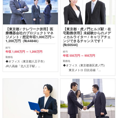
【東京都 / テレワーク併用】医
【東京都・虎ノ門ヒルズ駅・在
療機器会社のプロジェクトマネ
宅勤務併用】未経験からのメデ
ジメント / 想定年収1,000万円～
ィカルライター / キャリアチェ
1,200万円（№44848）
ンジできるチャンスです！
(№50544)
給与
年収 1,000万円 ～ 1,200万円
給与
年収 550万円 ～ 950万円
勤務地
◆オフィス（東京都八王子市）
勤務地
◆オフィス（東京都港区虎ノ門）
JR八高線「北八王子駅」...
東京メトロ 日比谷線「...