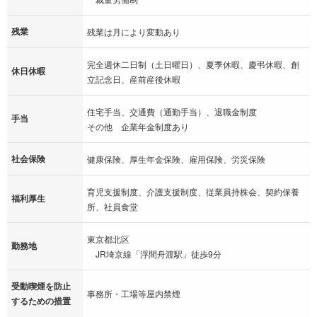
残業
残業は月により変動あり
完全週休二日制（土日曜日）、夏季休暇、慶弔休暇、創
休日休暇
立記念日、産前産後休暇
住宅手当、交通費（通勤手当）、退職金制度
手当
その他 企業年金制度あり
社会保険
健康保険、厚生年金保険、雇用保険、労災保険
育児支援制度、介護支援制度、従業員持株会、契約保養
福利厚生
所、社員食堂
東京都北区
勤務地
JR埼京線「浮間舟渡駅」徒歩9分
受動喫煙を防止
事務所・工場等屋内禁煙
するための措置