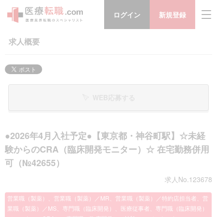
ログイン
新規登録
求人概要
WEB応募する
●2026年4月入社予定●【東京都・神谷町駅】☆未経
験からのCRA（臨床開発モニター）☆ 在宅勤務併用
可（№42655）
求人No.123678
営業職（製薬）、営業職（製薬）／MR、営業職（製薬）／特約店担当者、営
業職（製薬）／MS、専門職（臨床開発）、医療従事者、専門職（臨床開発）