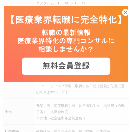
コアタイム：10：00 ～ 15：00
実働：7時間30分
残業
月20時間以上の見込み
完全週休二日制（土日曜日）、祝日、年末年始、有給休
暇、慶弔休暇、産前産後休暇、介護休暇、看護休暇、年
間休日120日以上
その他 ・有給休暇は0.5日単位、または時間単位で取得
可能
休日休暇
・特別有給休暇（バースデイ休暇）
・ファミリーケア休暇（子や家族の看護の為に取得でき
ます/３日間）
・フローティング休暇（取得する日程は社員が任意に選
択できます/３日間）
残業手当、深夜勤務手当、休日出勤手当、交通費（通勤
手当
手当）、退職金制度
その他 確定拠出年金制度あり
社会保険
健康保険、厚生年金保険、雇用保険、労災保険