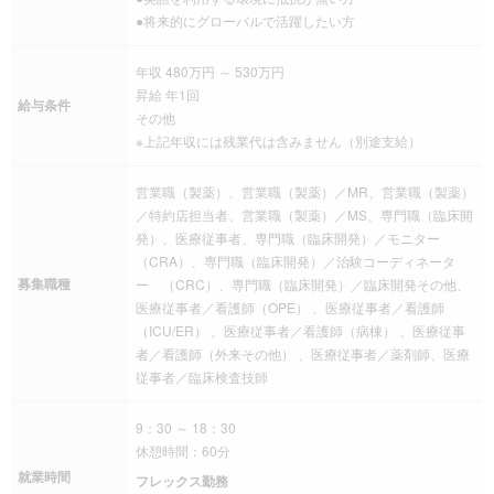
●将来的にグローバルで活躍したい方
年収 480万円 ～ 530万円
昇給 年1回
給与条件
その他
※上記年収には残業代は含みません（別途支給）
営業職（製薬）、営業職（製薬）／MR、営業職（製薬）
／特約店担当者、営業職（製薬）／MS、専門職（臨床開
発）、医療従事者、専門職（臨床開発）／モニター
（CRA）、専門職（臨床開発）／治験コーディネータ
募集職種
ー （CRC）、専門職（臨床開発）／臨床開発その他、
医療従事者／看護師（OPE） 、医療従事者／看護師
（ICU/ER） 、医療従事者／看護師（病棟） 、医療従事
者／看護師（外来その他） 、医療従事者／薬剤師、医療
従事者／臨床検査技師
9：30 ～ 18：30
休憩時間：60分
就業時間
フレックス勤務