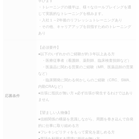
学びます
・トレーニングの後半は、様々なロールプレイングを通
じて実践的なトレーニングを積みます。
・入社１～2年後のリフレッシュトレーニングあり
・その他、キャリアアップを目指すためのトレーニング
あり
【必須要件】
●以下のいずれかのご経験が約３年以上ある方
・医療従事者（看護師、薬剤師、臨床検査技師など）
・医薬品に関わる営業のご経験（MR、医薬品卸の営業
など）
・臨床開発に関わる何かしらのご経験（CRC、SMA、
内勤CRAなど）
●出張に抵抗が無い方 ※必ず出張が発生するわけではあり
応募条件
ません
【望ましい人物像】
●信頼関係の構築を意識しながら、周囲を巻き込んで自発
的に仕事に取り組める方
●フレキシビリティをもって変化を楽しめる方
●英語を利用する環境に抵抗が無い方