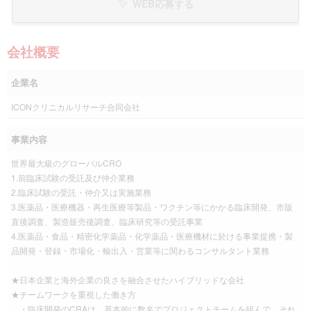
WEB応募する
会社概要
企業名
ICONクリニカルリサーチ合同会社
事業内容
世界最大級のグローバルCRO
1.前臨床試験の受託及び仲介業務
2.臨床試験の受託・仲介又は実施業務
3.医薬品・医療機器・再生医療等製品・ワクチン等にかかる臨床開発、市販
直後調査、製造販売後調査、臨床研究等の受託事業
4.医薬品・食品・精密化学薬品・化学薬品・医療機材に於ける事業提携・製
品開発・登録・市場化・輸出入・営業等に関わるコンサルタント業務
★日本企業と海外企業の良さを融合させたハイブリッドな会社
★チームワークを重視した働き方
・臨床開発のCRAは、基本的に数名でプロジェクトチームを組んで、それ