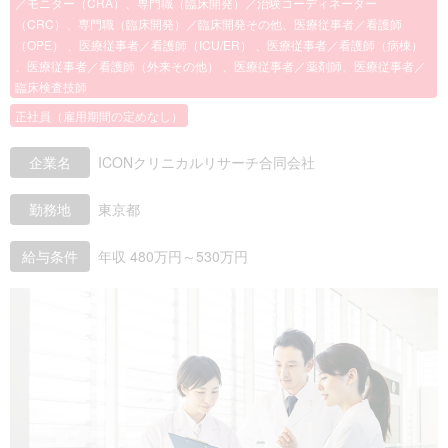
／モニター（CRA）、専門職（臨床開発）／治験コーディネーター
（CRC）、専門職（臨床開発）／臨床開発その他、医療従事者／看護師
（OPE） 、医療従事者／看護師（ICU/ER） 、医療従事者／看護師（病棟）
、医療従事者／看護師（外来その他） 、医療従事者／薬剤師、医療従事者／
臨床検査技師
正社員（雇用期間の定めなし）
企業名
ICONクリニカルリサーチ合同会社
勤務地
東京都
給与条件
年収 480万円～530万円