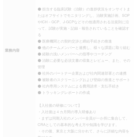
⚫ 担当する臨床試験（治験）の進捗状況をオンサイトま
たはオフサイトでモニタリングし、治験実施計画、SOP
やICH－GCP、J-GCPなどその他適用される法規則に沿
って、試験が実施・記録・報告されていることを確認す
る
⚫ 医療機関との契約交渉と締結手続きの推進
⚫ 他のチームメンバーと連携し、様々な課題に取り組む
業務内容
⚫ 経験の浅いメンバーへの指導やコーチング
⚫ 治験に必要な必須文書の収集とレビュー、また、その
管理
⚫ 社外のパートナー企業および社内関連部署との連携
⚫ 被験者のスクリーニングおよび登録の推進とサポート
⚫ 社内専用システムによる費用請求・支払手続き
⚫ トラッキングレポートの作成
【入社後の研修について】
・入社後は４カ月間の導入研修あり
・まずは同期入社のメンバー全員が一か所に集合して、
CRAとしての基本的な考え方や知識を学びます。
・その後、東京と大阪に分かれて、さらに詳細な内容を