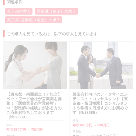
関連条件
東京都の求人
営業職（製薬）の求人
東京都×営業職（製薬）の求人
この求人を見ている人は、以下の求人も見ています
【東京都・南西部エリア担当】
製薬会社向けのデータサイエン
ペットフード会社が営業職を募
ティスト・コンサルタント【東
集！「医療業界の営業経験」
京都・飯田橋駅】コンサルタン
or「獣医師の経験」がある方の
トや学者を目指す方にお薦めで
ご応募お待ちしております
す（№38585）
（№50639）
給与
年収 600万円 ～ 800万円
給与
年収 550万円 ～ 750万円
勤務地
◆オフィス（東京都千代田区）
勤務地