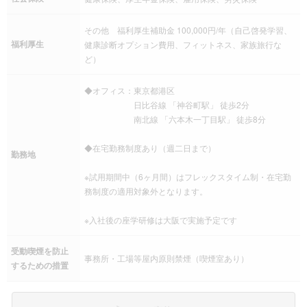
その他 福利厚生補助金 100,000円/年（自己啓発学習、
福利厚生
健康診断オプション費用、フィットネス、家族旅行な
ど）
◆オフィス：東京都港区
日比谷線 「神谷町駅」 徒歩2分
南北線 「六本木一丁目駅」 徒歩8分
◆在宅勤務制度あり（週二日まで）
勤務地
※試用期間中（6ヶ月間）はフレックスタイム制・在宅勤
務制度の適用対象外となります。
※入社後の座学研修は大阪で実施予定です
受動喫煙を防止
事務所・工場等屋内原則禁煙（喫煙室あり）
するための措置