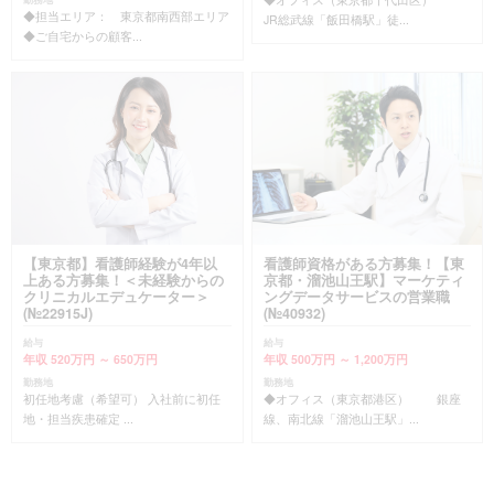
◆担当エリア： 東京都南西部エリア
JR総武線「飯田橋駅」徒...
◆ご自宅からの顧客...
【東京都】看護師経験が4年以
看護師資格がある方募集！【東
上ある方募集！＜未経験からの
京都・溜池山王駅】マーケティ
クリニカルエデュケーター＞
ングデータサービスの営業職
(№22915J)
(№40932)
給与
給与
年収 520万円 ～ 650万円
年収 500万円 ～ 1,200万円
勤務地
勤務地
初任地考慮（希望可） 入社前に初任
◆オフィス（東京都港区） 銀座
地・担当疾患確定 ...
線、南北線「溜池山王駅」...